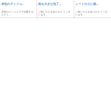
赤色のグッジョ...
肉を大きな包丁...
シートの上に箱...
赤色のグッジョブで合図する
ご覧いただきありがとうござ
ご覧いただきありがとうござ
ピクト...
います...
います...