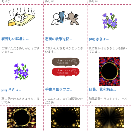
ありが...
ありが...
ありが...
寝苦しい猛暑に...
悪魔の攻撃を防...
png ききょ...
ご覧いただきありがとうござ
ご覧いただきありがとうござ
夏に見かけるききょうを描い
います...
います...
てみま...
png ききょ...
手書き風ラフご...
紅葉、紫和柄玉...
夏に見かけるききょうを、描
こんにちは。まずは閲覧いた
和風背景イラストです。 ベク
いてみ...
だきあ...
ター...