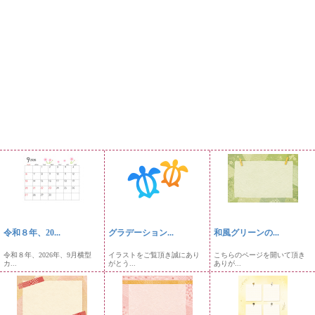
令和８年、20...
グラデーション...
和風グリーンの...
令和８年、2026年、9月横型
イラストをご覧頂き誠にあり
こちらのページを開いて頂き
カ...
がとう...
ありが...