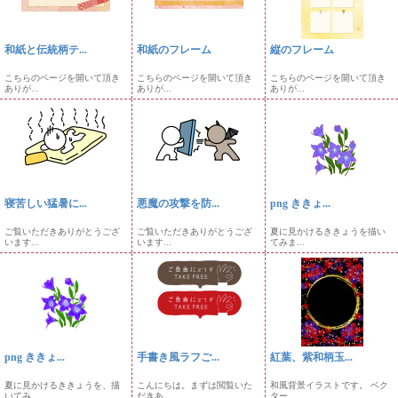
和紙と伝統柄テ...
和紙のフレーム
縦のフレーム
こちらのページを開いて頂き
こちらのページを開いて頂き
こちらのページを開いて頂き
ありが...
ありが...
ありが...
寝苦しい猛暑に...
悪魔の攻撃を防...
png ききょ...
ご覧いただきありがとうござ
ご覧いただきありがとうござ
夏に見かけるききょうを描い
います...
います...
てみま...
png ききょ...
手書き風ラフご...
紅葉、紫和柄玉...
夏に見かけるききょうを、描
こんにちは。まずは閲覧いた
和風背景イラストです。 ベク
いてみ...
だきあ...
ター...