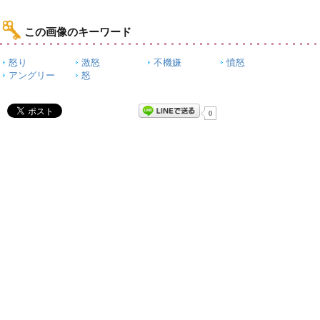
この画像のキーワード
怒り
激怒
不機嫌
憤怒
アングリー
怒
0