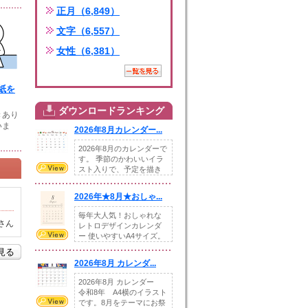
正月（6,849）
文字（6,557）
女性（6,381）
紙を
ダウンロードランキング
きあり
いま
2026年8月カレンダー...
2026年8月のカレンダーで
す。 季節のかわいいイラ
スト入りで、予定を描き
込めるスペ...
2026年★8月★おしゃ...
毎年大人気！おしゃれな
さん
レトロデザインカレンダ
ー 使いやすいA4サイズ。
illust...
を見る
2026年8月 カレンダ...
2026年8月 カレンダー
令和8年 A4横のイラスト
です。8月をテーマにお祭