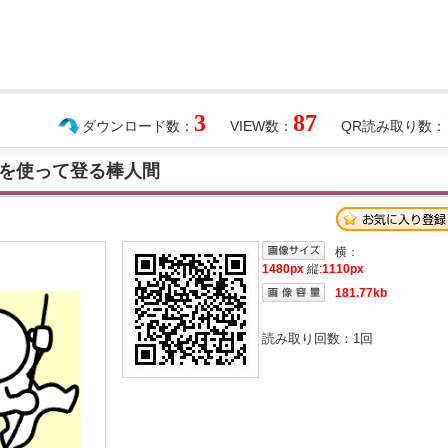
3
87
ダウンロード数：
VIEW数：
QR読み取り数：
を使って登る棒人間
横：
1480px
縦:
1110px
181.77kb
読み取り回数：
1
回