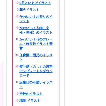
6月といえばイラスト
花火イラスト
かわいい！お祭りのイ
ラスト
かわいい！人物（女
性・男性）のイラスト
かわいい！花のフレー
ム・飾り枠イラスト素
材
保育園・園児のイラス
ト
熨斗紙（のし）の無料
テンプレートをダウン
ロード
誕生日の可愛いイラス
ト
学校のイラスト
職業 イラスト