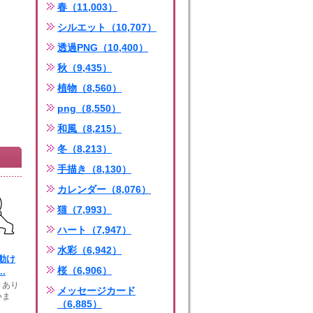
春（11,003）
シルエット（10,707）
透過PNG（10,400）
秋（9,435）
植物（8,560）
png（8,550）
和風（8,215）
冬（8,213）
手描き（8,130）
カレンダー（8,076）
猫（7,993）
ハート（7,947）
水彩（6,942）
動け
桜（6,906）
.
きあり
メッセージカード
いま
（6,885）