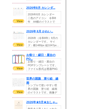
りの提...
2026年8月 カレンダ...
2026年8月 カレンダー
二色のアイコン 令和8
年 A4横のイラストで
す。8月をテ...
2026年 8月 かわい...
2026年（令和8年）8月の
カレンダーです。 サイ
ズ：横1480px 縦1047px...
お祭り・縁日・屋台の
PO...
お祭り・縁日・屋台の
POPテンプレートです。
ファイル形式は透過PNG
です。---太め...
世界の国旗 塗り絵 線
画
シンプルで使いやすい世
界の国旗 塗り絵 線画
のイラストです。画像デ
ータとEPSデータ...
2026年★9月★おしゃ...
毎年大人気！おしゃれな