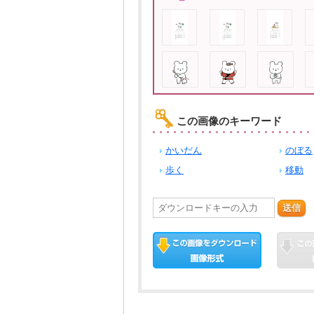
この画像のキーワード
かいだん
のぼる
歩く
移動
送信