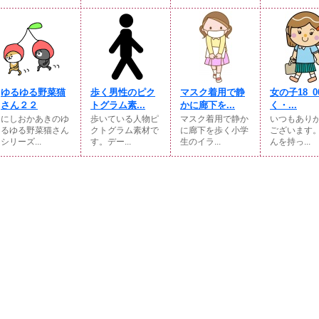
ゆるゆる野菜猫
歩く男性のピク
マスク着用で静
女の子18_
さん２２
トグラム素...
かに廊下を...
く・...
にしおかあきのゆ
歩いている人物ピ
マスク着用で静か
いつもあり
るゆる野菜猫さん
クトグラム素材で
に廊下を歩く小学
ございます
シリーズ...
す。デー...
生のイラ...
んを持っ...