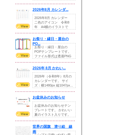
りの提...
2026年8月 カレンダ...
2026年8月 カレンダー
二色のアイコン 令和8
年 A4横のイラストで
す。8月をテ...
お祭り・縁日・屋台の
PO...
お祭り・縁日・屋台の
POPテンプレートです。
ファイル形式は透過PNG
です。---太め...
2026年 8月 かわい...
2026年（令和8年）8月の
カレンダーです。 サイ
ズ：横1480px 縦1047px...
お盆休みのお知らせ
お盆休みのお知らせテン
プレートです。 かわいい
夏のイラスト入りです。
休業日の日付けを...
世界の国旗 塗り絵 線
画
シンプルで使いやすい世