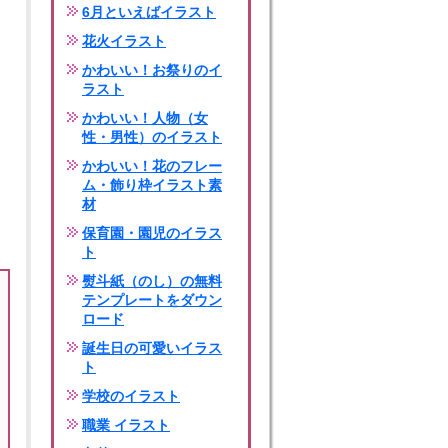
6月といえばイラスト
花火イラスト
かわいい！お祭りのイ
ラスト
かわいい！人物（女
性・男性）のイラスト
かわいい！花のフレー
ム・飾り枠イラスト素
材
保育園・園児のイラス
ト
熨斗紙（のし）の無料
テンプレートをダウン
ロード
誕生日の可愛いイラス
ト
学校のイラスト
職業 イラスト