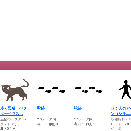
歩く黒猫 ベク
靴跡
靴跡
歩く人のア
ターイラス...
ン（シルエ..
黒猫のベクターイ
zipデータ内
zipデータ内
各種資料・
ラストです。
容:eps, jpg, p...
容:eps, jpg, p...
レット・WE
JPEGとE...
ジ・ポ...