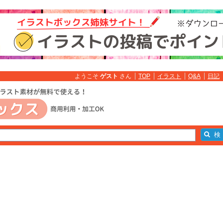
ようこそ
ゲスト
さん
TOP
イラスト
Q&A
日記