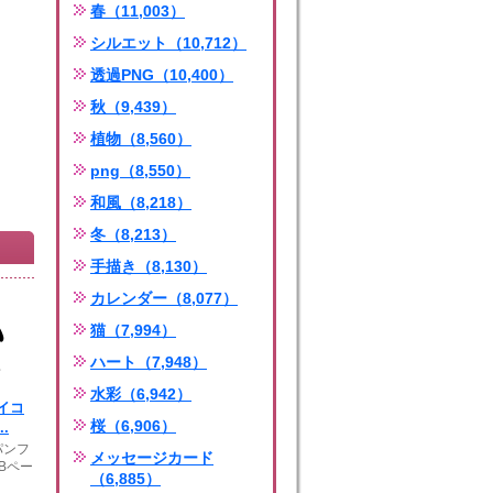
春（11,003）
シルエット（10,712）
透過PNG（10,400）
秋（9,439）
植物（8,560）
png（8,550）
和風（8,218）
冬（8,213）
手描き（8,130）
カレンダー（8,077）
猫（7,994）
ハート（7,948）
水彩（6,942）
イコ
桜（6,906）
.
パンフ
メッセージカード
Bペー
（6,885）