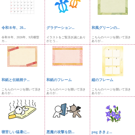
令和８年、20...
グラデーション...
和風グリーンの...
令和８年、2026年、9月横型
イラストをご覧頂き誠にあり
こちらのページを開いて頂き
カ...
がとう...
ありが...
和紙と伝統柄テ...
和紙のフレーム
縦のフレーム
こちらのページを開いて頂き
こちらのページを開いて頂き
こちらのページを開いて頂き
ありが...
ありが...
ありが...
寝苦しい猛暑に...
悪魔の攻撃を防...
png ききょ...