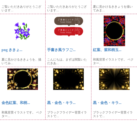
ご覧いただきありがとうござ
ご覧いただきありがとうござ
夏に見かけるききょうを描い
います...
います...
てみま...
png ききょ...
手書き風ラフご...
紅葉、紫和柄玉...
夏に見かけるききょうを、描
こんにちは。まずは閲覧いた
和風背景イラストです。 ベク
いてみ...
だきあ...
ター...
金色紅葉、和柄...
黒・金色・キラ...
黒・金色・キラ...
和風背景イラストです。 ベク
ブラックフライデー背景イラ
ブラックフライデー背景イラ
ター...
ストで...
ストで...