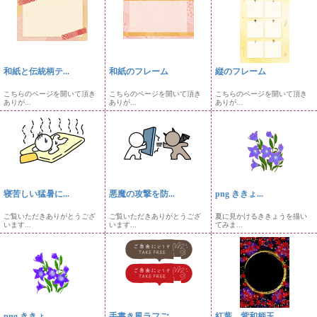
和紙と伝統柄テ...
和紙のフレーム
縦のフレーム
こちらのページを開いて頂き
こちらのページを開いて頂き
こちらのページを開いて頂き
ありが...
ありが...
ありが...
寝苦しい猛暑に...
悪魔の攻撃を防...
png ききょ...
ご覧いただきありがとうござ
ご覧いただきありがとうござ
夏に見かけるききょうを描い
います...
います...
てみま...
png ききょ...
手書き風ラフご...
紅葉、紫和柄玉...