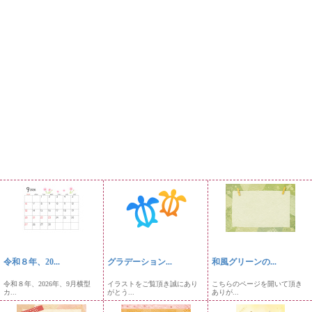
令和８年、20...
グラデーション...
和風グリーンの...
令和８年、2026年、9月横型
イラストをご覧頂き誠にあり
こちらのページを開いて頂き
カ...
がとう...
ありが...