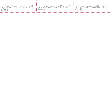
リアルな「みいちゃん」と呼
カラフルなきのこの後ろにグ
カラフルなきのこが並んだラ
ばれる...
リーン...
イン素...