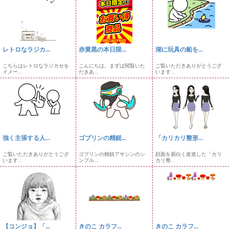
レトロなラジカ...
赤黄黒の本日限...
湖に玩具の船を...
こちらはレトロなラジカセを
こんにちは。まずは閲覧いた
ご覧いただきありがとうござ
イメー...
だきあ...
います...
強く主張する人...
ゴブリンの精鋭...
「カリカリ整形...
ご覧いただきありがとうござ
ゴブリンの精鋭アサシンのシ
顔面を面白く改造した「カリ
います...
ンプル...
カリ整...
【コンジョ】「...
きのこ カラフ...
きのこ カラフ...