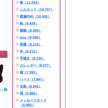
春（11,003）
シルエット（10,707）
透過PNG（10,400）
秋（9,439）
植物（8,560）
png（8,550）
和風（8,215）
冬（8,213）
手描き（8,130）
カレンダー（8,077）
猫（7,993）
ハート（7,947）
水彩（6,942）
レ・顔
桜（6,906）
ng
メッセージカード
（6,885）