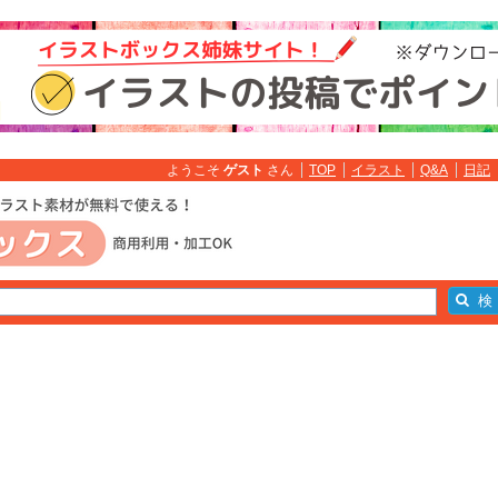
ようこそ
ゲスト
さん
TOP
イラスト
Q&A
日記