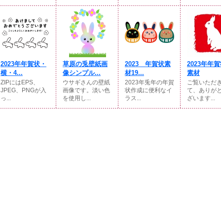
2023年年賀状・
草原の兎壁紙画
2023 年賀状素
2023年
横・4...
像シンプル...
材19...
素材
ZIPにはEPS、
ウサギさんの壁紙
2023年兎年の年賀
ご覧いただ
JPEG、PNGが入
画像です。淡い色
状作成に便利なイ
て、ありが
っ...
を使用し...
ラス...
ざいます...