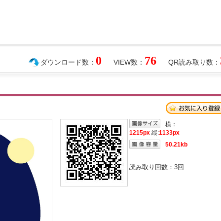
0
76
ダウンロード数：
VIEW数：
QR読み取り数：
横：
1215px
縦:
1133px
50.21kb
読み取り回数：
3
回