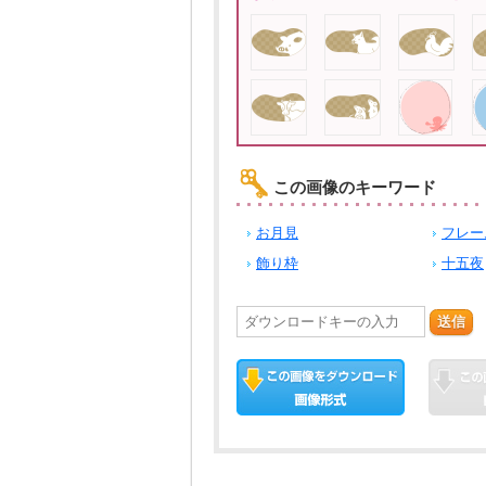
この画像のキーワード
お月見
フレー
飾り枠
十五夜
送信