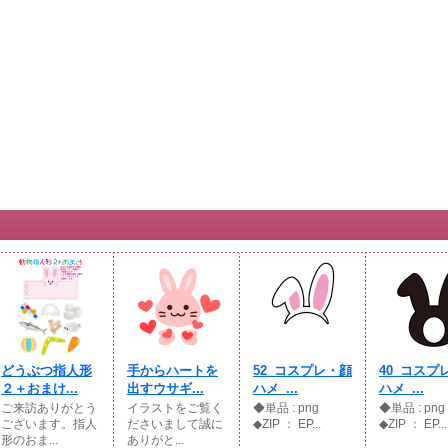
どうぶつ指人形
手からハートを
52_コスプレ・顔
40_コスプ
２＋おまけ...
出すウサギ...
ハメ_...
ハメ_...
ご来訪ありがとう
イラストをご覧く
◆単品 : png
◆単品 : p
ございます。指人
ださいまして誠に
◆ZIP ： EP...
◆ZIP ： EP...
形のおま...
ありがと...