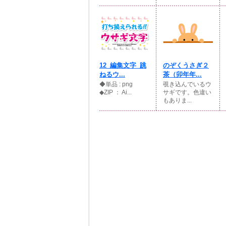
12_編集文字_跳
のぞくうさぎ２
ねるウ...
茶（卯年年...
◆単品 : png
覗き込んでいるウ
◆ZIP ： Ai...
サギです。色違い
もありま...