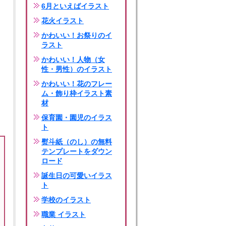
6月といえばイラスト
花火イラスト
かわいい！お祭りのイ
ラスト
かわいい！人物（女
性・男性）のイラスト
かわいい！花のフレー
ム・飾り枠イラスト素
材
保育園・園児のイラス
ト
熨斗紙（のし）の無料
テンプレートをダウン
ロード
誕生日の可愛いイラス
ト
学校のイラスト
職業 イラスト