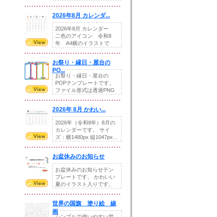
りの提...
2026年8月 カレンダ...
2026年8月 カレンダー
二色のアイコン 令和8
年 A4横のイラストで
す。8月をテ...
お祭り・縁日・屋台の
PO...
お祭り・縁日・屋台の
POPテンプレートです。
ファイル形式は透過PNG
です。---太め...
2026年 8月 かわい...
2026年（令和8年）8月の
カレンダーです。 サイ
ズ：横1480px 縦1047px...
お盆休みのお知らせ
お盆休みのお知らせテン
プレートです。 かわいい
夏のイラスト入りです。
休業日の日付けを...
世界の国旗 塗り絵 線
画
シンプルで使いやすい世