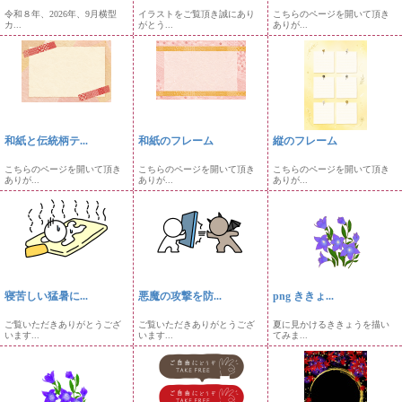
令和８年、2026年、9月横型
イラストをご覧頂き誠にあり
こちらのページを開いて頂き
カ...
がとう...
ありが...
和紙と伝統柄テ...
和紙のフレーム
縦のフレーム
こちらのページを開いて頂き
こちらのページを開いて頂き
こちらのページを開いて頂き
ありが...
ありが...
ありが...
寝苦しい猛暑に...
悪魔の攻撃を防...
png ききょ...
ご覧いただきありがとうござ
ご覧いただきありがとうござ
夏に見かけるききょうを描い
います...
います...
てみま...