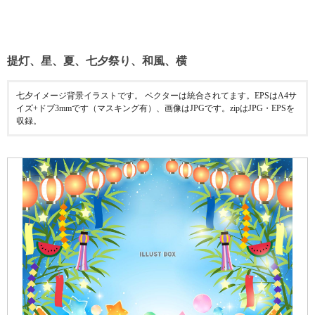
提灯、星、夏、七夕祭り、和風、横
七夕イメージ背景イラストです。 ベクターは統合されてます。EPSはA4サ
イズ+ドブ3mmです（マスキング有）、画像はJPGです。zipはJPG・EPSを
収録。