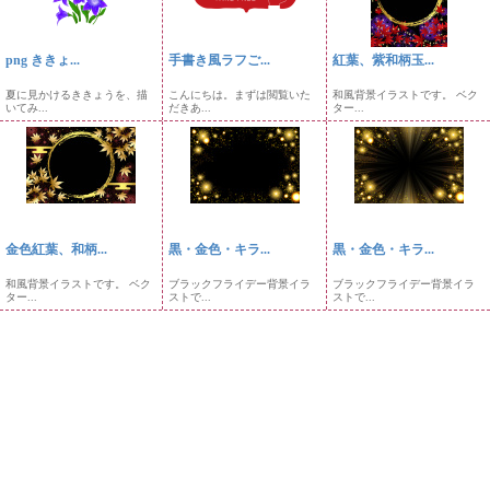
png ききょ...
手書き風ラフご...
紅葉、紫和柄玉...
夏に見かけるききょうを、描
こんにちは。まずは閲覧いた
和風背景イラストです。 ベク
いてみ...
だきあ...
ター...
金色紅葉、和柄...
黒・金色・キラ...
黒・金色・キラ...
和風背景イラストです。 ベク
ブラックフライデー背景イラ
ブラックフライデー背景イラ
ター...
ストで...
ストで...