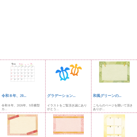
令和８年、20...
グラデーション...
和風グリーンの...
令和８年、2026年、9月横型
イラストをご覧頂き誠にあり
こちらのページを開いて頂き
カ...
がとう...
ありが...