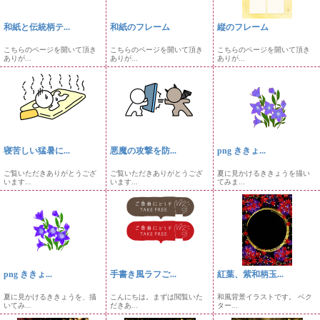
和紙と伝統柄テ...
和紙のフレーム
縦のフレーム
こちらのページを開いて頂き
こちらのページを開いて頂き
こちらのページを開いて頂き
ありが...
ありが...
ありが...
寝苦しい猛暑に...
悪魔の攻撃を防...
png ききょ...
ご覧いただきありがとうござ
ご覧いただきありがとうござ
夏に見かけるききょうを描い
います...
います...
てみま...
png ききょ...
手書き風ラフご...
紅葉、紫和柄玉...
夏に見かけるききょうを、描
こんにちは。まずは閲覧いた
和風背景イラストです。 ベク
いてみ...
だきあ...
ター...