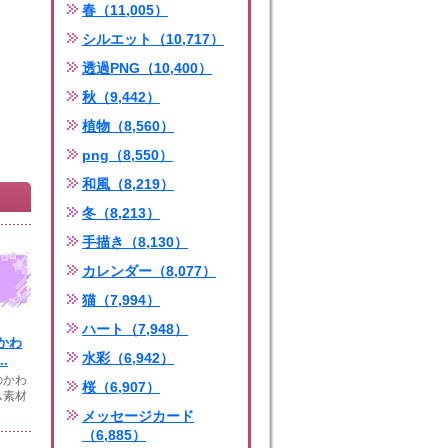
春（11,005）
シルエット（10,717）
透過PNG（10,400）
秋（9,442）
植物（8,560）
png（8,550）
和風（8,219）
冬（8,213）
手描き（8,130）
カレンダー（8,077）
猫（7,994）
ハート（7,948）
かわ
水彩（6,942）
.
のかわ
桜（6,907）
ム素材
メッセージカード
（6,885）