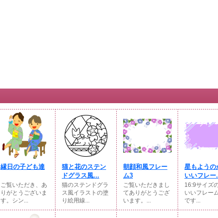
縁日の子ども達
猫と花のステン
朝顔和風フレー
星もようの
ドグラス風...
ム3
いいフレー..
ご覧いただき、あ
猫のステンドグラ
ご覧いただきまし
16:9サイズ
りがとうございま
ス風イラストの塗
てありがとうござ
いいフレー
す。シン...
り絵用線...
います。...
です...