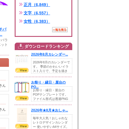
正月（6,849）
文字（6,557）
女性（6,383）
チパ
.
チパラ
エット
ダウンロードランキング
2026年8月カレンダー...
2026年8月のカレンダーで
す。 季節のかわいいイラ
スト入りで、予定を描き
込めるスペ...
お祭り・縁日・屋台の
さん
PO...
お祭り・縁日・屋台の
POPテンプレートです。
ファイル形式は透過PNG
です。---太め...
さん
2026年★8月★おしゃ...
毎年大人気！おしゃれな
レトロデザインカレンダ
ー 使いやすいA4サイズ。