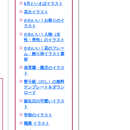
6月といえばイラスト
花火イラスト
かわいい！お祭りのイ
ラスト
かわいい！人物（女
性・男性）のイラスト
かわいい！花のフレー
ム・飾り枠イラスト素
材
保育園・園児のイラス
ト
熨斗紙（のし）の無料
テンプレートをダウン
ロード
誕生日の可愛いイラス
ト
学校のイラスト
職業 イラスト