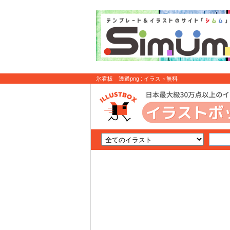
氷看板 透過png : イラスト無料