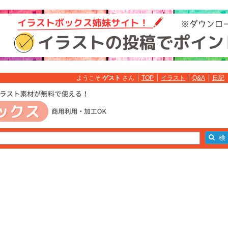
ようこそ
ゲスト
さん
TOP
イラスト
Q&A
日記