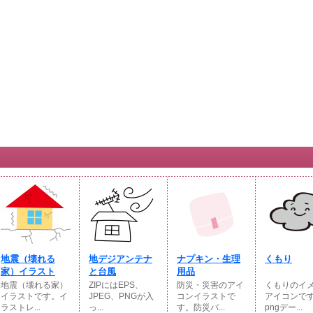
地震（壊れる
地デジアンテナ
ナプキン・生理
くもり
家）イラスト
と台風
用品
地震（壊れる家）
ZIPにはEPS、
防災・災害のアイ
くもりのイ
イラストです。イ
JPEG、PNGが入
コンイラストで
アイコンで
ラストレ...
っ...
す。防災バ...
pngデー...