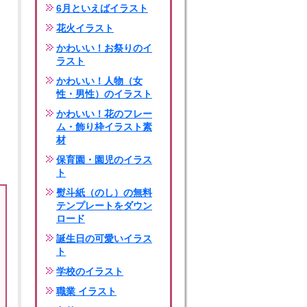
6月といえばイラスト
花火イラスト
かわいい！お祭りのイ
ラスト
かわいい！人物（女
性・男性）のイラスト
かわいい！花のフレー
ム・飾り枠イラスト素
材
保育園・園児のイラス
ト
熨斗紙（のし）の無料
テンプレートをダウン
ロード
誕生日の可愛いイラス
ト
学校のイラスト
職業 イラスト