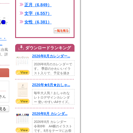
正月（6,849）
文字（6,557）
女性（6,381）
・・
.
ダウンロードランキング
は台風
日。詳
2026年8月カレンダー...
2026年8月のカレンダーで
す。 季節のかわいいイラ
スト入りで、予定を描き
込めるスペ...
2026年★8月★おしゃ...
毎年大人気！おしゃれな
さん
レトロデザインカレンダ
ー 使いやすいA4サイズ。
illust...
を見る
2026年8月 カレンダ...
2026年8月 カレンダー
令和8年 A4横のイラスト
です。8月をテーマにお祭