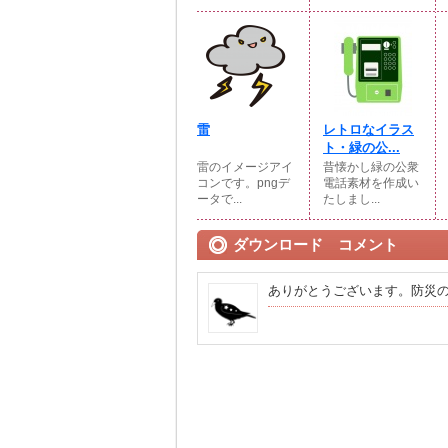
雷
レトロなイラス
ト・緑の公...
雷のイメージアイ
昔懐かし緑の公衆
コンです。pngデ
電話素材を作成い
ータで...
たしまし...
ダウンロード コメント
ありがとうございます。防災