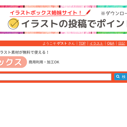
ようこそ
ゲスト
さん
TOP
イラスト
Q&A
日記