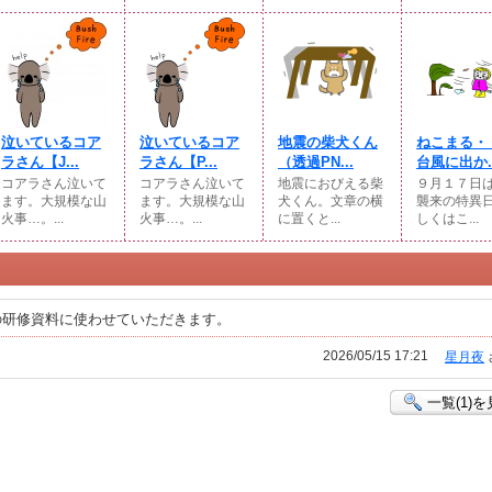
泣いているコア
泣いているコア
地震の柴犬くん
ねこまる・
ラさん【J...
ラさん【P...
（透過PN...
台風に出か..
コアラさん泣いて
コアラさん泣いて
地震におびえる柴
９月１７日
ます。大規模な山
ます。大規模な山
犬くん。文章の横
襲来の特異
火事…。...
火事…。...
に置くと...
しくはこ...
の研修資料に使わせていただきます。
2026/05/15 17:21
星月夜
一覧(1)