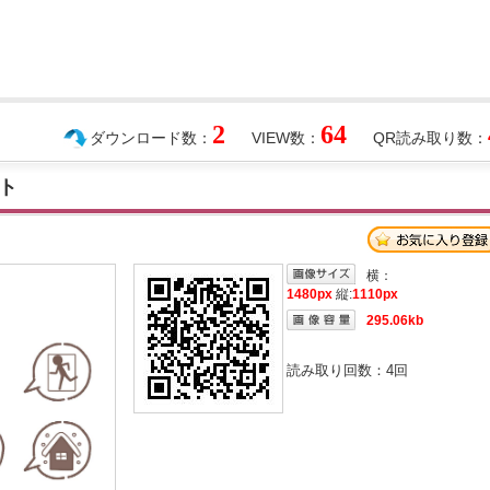
2
64
ダウンロード数：
VIEW数：
QR読み取り数：
ト
横：
1480px
縦:
1110px
295.06kb
読み取り回数：
4
回