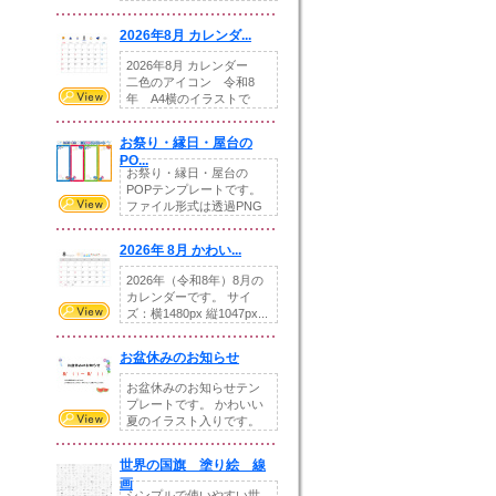
りの提...
2026年8月 カレンダ...
2026年8月 カレンダー
二色のアイコン 令和8
年 A4横のイラストで
す。8月をテ...
お祭り・縁日・屋台の
PO...
お祭り・縁日・屋台の
POPテンプレートです。
ファイル形式は透過PNG
です。---太め...
2026年 8月 かわい...
2026年（令和8年）8月の
カレンダーです。 サイ
ズ：横1480px 縦1047px...
お盆休みのお知らせ
お盆休みのお知らせテン
プレートです。 かわいい
夏のイラスト入りです。
休業日の日付けを...
世界の国旗 塗り絵 線
画
シンプルで使いやすい世