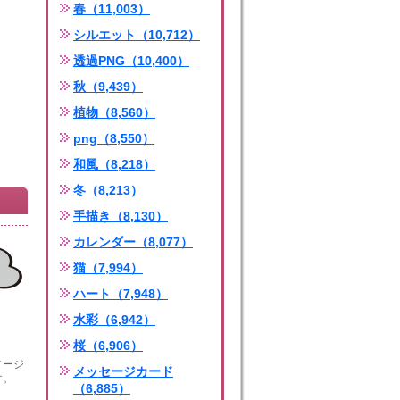
春（11,003）
シルエット（10,712）
透過PNG（10,400）
秋（9,439）
植物（8,560）
png（8,550）
和風（8,218）
冬（8,213）
手描き（8,130）
カレンダー（8,077）
猫（7,994）
ハート（7,948）
水彩（6,942）
桜（6,906）
メージ
メッセージカード
す。
（6,885）