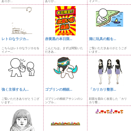
ありが...
ありが...
イメー...
レトロなラジカ...
赤黄黒の本日限...
湖に玩具の船を...
こちらはレトロなラジカセを
こんにちは。まずは閲覧いた
ご覧いただきありがとうござ
イメー...
だきあ...
います...
強く主張する人...
ゴブリンの精鋭...
「カリカリ整形...
ご覧いただきありがとうござ
ゴブリンの精鋭アサシンのシ
顔面を面白く改造した「カリ
います...
ンプル...
カリ整...