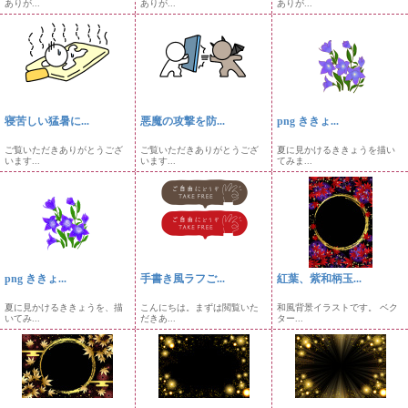
ありが...
ありが...
ありが...
寝苦しい猛暑に...
悪魔の攻撃を防...
png ききょ...
ご覧いただきありがとうござ
ご覧いただきありがとうござ
夏に見かけるききょうを描い
います...
います...
てみま...
png ききょ...
手書き風ラフご...
紅葉、紫和柄玉...
夏に見かけるききょうを、描
こんにちは。まずは閲覧いた
和風背景イラストです。 ベク
いてみ...
だきあ...
ター...