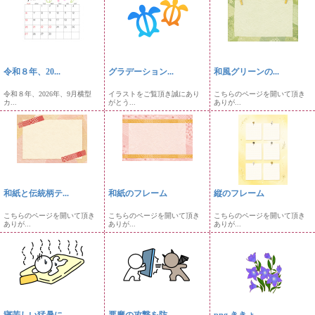
令和８年、20...
グラデーション...
和風グリーンの...
令和８年、2026年、9月横型
イラストをご覧頂き誠にあり
こちらのページを開いて頂き
カ...
がとう...
ありが...
和紙と伝統柄テ...
和紙のフレーム
縦のフレーム
こちらのページを開いて頂き
こちらのページを開いて頂き
こちらのページを開いて頂き
ありが...
ありが...
ありが...
寝苦しい猛暑に...
悪魔の攻撃を防...
png ききょ...