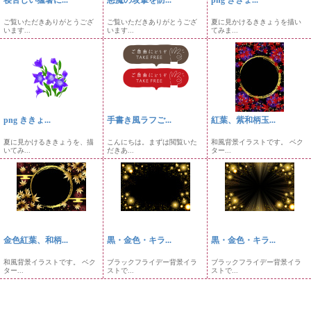
ご覧いただきありがとうござ
ご覧いただきありがとうござ
夏に見かけるききょうを描い
います...
います...
てみま...
png ききょ...
手書き風ラフご...
紅葉、紫和柄玉...
夏に見かけるききょうを、描
こんにちは。まずは閲覧いた
和風背景イラストです。 ベク
いてみ...
だきあ...
ター...
金色紅葉、和柄...
黒・金色・キラ...
黒・金色・キラ...
和風背景イラストです。 ベク
ブラックフライデー背景イラ
ブラックフライデー背景イラ
ター...
ストで...
ストで...