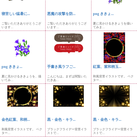
寝苦しい猛暑に...
悪魔の攻撃を防...
png ききょ...
ご覧いただきありがとうござ
ご覧いただきありがとうござ
夏に見かけるききょうを描い
います...
います...
てみま...
png ききょ...
手書き風ラフご...
紅葉、紫和柄玉...
夏に見かけるききょうを、描
こんにちは。まずは閲覧いた
和風背景イラストです。 ベク
いてみ...
だきあ...
ター...
金色紅葉、和柄...
黒・金色・キラ...
黒・金色・キラ...
和風背景イラストです。 ベク
ブラックフライデー背景イラ
ブラックフライデー背景イラ
ター...
ストで...
ストで...