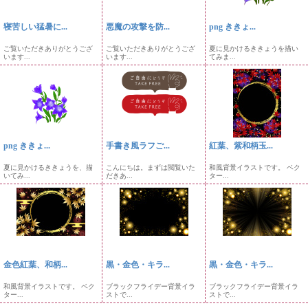
寝苦しい猛暑に...
悪魔の攻撃を防...
png ききょ...
ご覧いただきありがとうござ
ご覧いただきありがとうござ
夏に見かけるききょうを描い
います...
います...
てみま...
png ききょ...
手書き風ラフご...
紅葉、紫和柄玉...
夏に見かけるききょうを、描
こんにちは。まずは閲覧いた
和風背景イラストです。 ベク
いてみ...
だきあ...
ター...
金色紅葉、和柄...
黒・金色・キラ...
黒・金色・キラ...
和風背景イラストです。 ベク
ブラックフライデー背景イラ
ブラックフライデー背景イラ
ター...
ストで...
ストで...