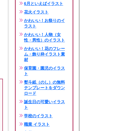
6月といえばイラスト
花火イラスト
かわいい！お祭りのイ
ラスト
かわいい！人物（女
性・男性）のイラスト
かわいい！花のフレー
ム・飾り枠イラスト素
材
保育園・園児のイラス
ト
熨斗紙（のし）の無料
テンプレートをダウン
ロード
誕生日の可愛いイラス
ト
学校のイラスト
職業 イラスト