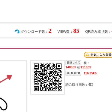
2
85
ダウンロード数：
VIEW数：
QR読み取り数：
横：
1480px
縦:
1110px
116.35kb
読み取り回数：
4
回