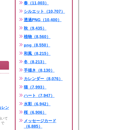
春（11,003）
シルエット（10,707）
透過PNG（10,400）
秋（9,435）
植物（8,560）
png（8,550）
和風（8,215）
冬（8,213）
手描き（8,130）
カレンダー（8,076）
猫（7,993）
ハート（7,947）
水彩（6,942）
月カレン
桜（6,906）
描いて
メッセージカード
」で
（6,885）