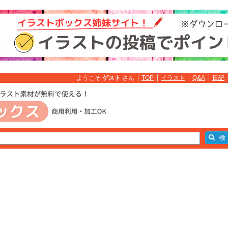
ようこそ
ゲスト
さん
TOP
イラスト
Q&A
日記