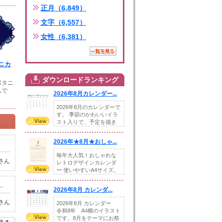
正月（6,849）
文字（6,557）
女性（6,381）
ニカ
ダウンロードランキング
ボタニ
ムで
2026年8月カレンダー...
2026年8月のカレンダーで
す。 季節のかわいいイラ
スト入りで、予定を描き
込めるスペ...
2026年★8月★おしゃ...
毎年大人気！おしゃれな
さん
レトロデザインカレンダ
ー 使いやすいA4サイズ。
illust...
.
2026年8月 カレンダ...
さん
2026年8月 カレンダー
令和8年 A4横のイラスト
です。8月をテーマにお祭