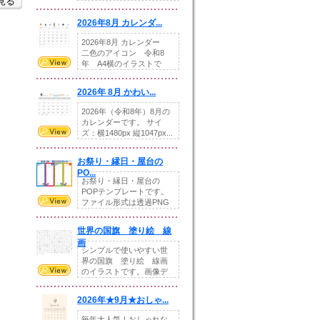
を見る
りの提...
2026年8月 カレンダ...
2026年8月 カレンダー
二色のアイコン 令和8
年 A4横のイラストで
す。8月をテ...
2026年 8月 かわい...
2026年（令和8年）8月の
カレンダーです。 サイ
ズ：横1480px 縦1047px...
お祭り・縁日・屋台の
PO...
お祭り・縁日・屋台の
POPテンプレートです。
ファイル形式は透過PNG
です。---太め...
世界の国旗 塗り絵 線
画
シンプルで使いやすい世
界の国旗 塗り絵 線画
のイラストです。画像デ
ータとEPSデータ...
2026年★9月★おしゃ...
毎年大人気！おしゃれな