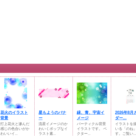
花火のイラスト
星もようのバナ
緑、青、宇宙イ
2026年8
背景
ー
メージ
ダー...
打上花火と滲んだ
流星イメージのか
パーティクル背景
イラストを
感じの色合いがか
わいくポップなイ
イラストです。 ベ
いる「のね
わいいイ...
ラスト素...
クター...
す。ご覧い...