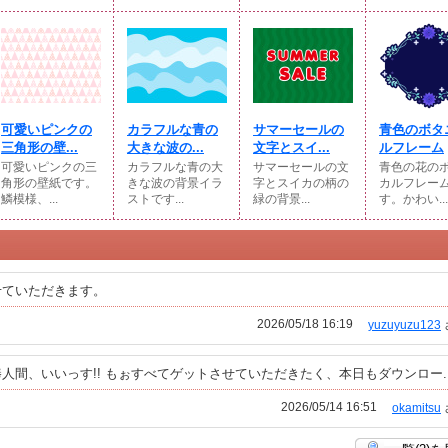
可愛いピンクの
カラフルな青の
サマーセールの
青色のボタ
三角形の壁...
大きな波の...
文字とスイ...
ルフレーム
可愛いピンクの三
カラフルな青の大
サマーセールの文
青色の花の
角形の壁紙です。
きな波の背景イラ
字とスイカの柄の
カルフレー
鱗模様、...
ストです...
緑の背景...
す。かわい...
せていただきます。
2026/05/18 16:19
yuzuyuzu123
間、いいっす!! もぉすべてゲットさせていただきたく、本日もダウンロー..
2026/05/14 16:51
okamitsu