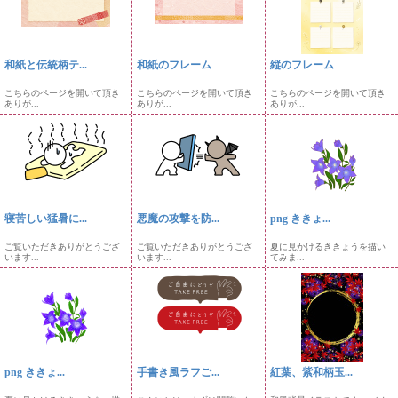
和紙と伝統柄テ...
和紙のフレーム
縦のフレーム
こちらのページを開いて頂き
こちらのページを開いて頂き
こちらのページを開いて頂き
ありが...
ありが...
ありが...
寝苦しい猛暑に...
悪魔の攻撃を防...
png ききょ...
ご覧いただきありがとうござ
ご覧いただきありがとうござ
夏に見かけるききょうを描い
います...
います...
てみま...
png ききょ...
手書き風ラフご...
紅葉、紫和柄玉...