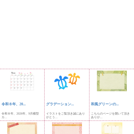
令和８年、20...
グラデーション...
和風グリーンの...
令和８年、2026年、9月横型
イラストをご覧頂き誠にあり
こちらのページを開いて頂き
カ...
がとう...
ありが...