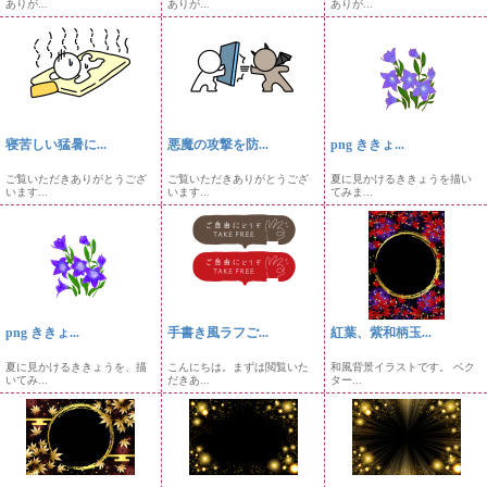
ありが...
ありが...
ありが...
寝苦しい猛暑に...
悪魔の攻撃を防...
png ききょ...
ご覧いただきありがとうござ
ご覧いただきありがとうござ
夏に見かけるききょうを描い
います...
います...
てみま...
png ききょ...
手書き風ラフご...
紅葉、紫和柄玉...
夏に見かけるききょうを、描
こんにちは。まずは閲覧いた
和風背景イラストです。 ベク
いてみ...
だきあ...
ター...