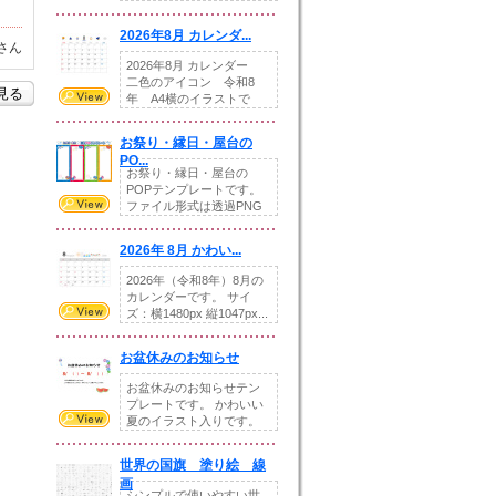
りの提...
2026年8月 カレンダ...
さん
2026年8月 カレンダー
二色のアイコン 令和8
を見る
年 A4横のイラストで
す。8月をテ...
お祭り・縁日・屋台の
PO...
お祭り・縁日・屋台の
POPテンプレートです。
ファイル形式は透過PNG
です。---太め...
2026年 8月 かわい...
2026年（令和8年）8月の
カレンダーです。 サイ
ズ：横1480px 縦1047px...
お盆休みのお知らせ
お盆休みのお知らせテン
プレートです。 かわいい
夏のイラスト入りです。
休業日の日付けを...
世界の国旗 塗り絵 線
画
シンプルで使いやすい世