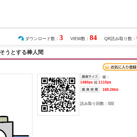
3
84
ダウンロード数：
VIEW数：
QR読み取り数：
そうとする棒人間
横：
1480px
縦:
1110px
188.28kb
読み取り回数：
0
回