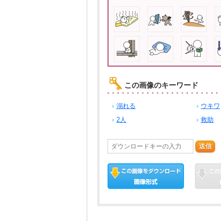
この画像のキーワード
溺れる
ウキワ
2人
救助
送信