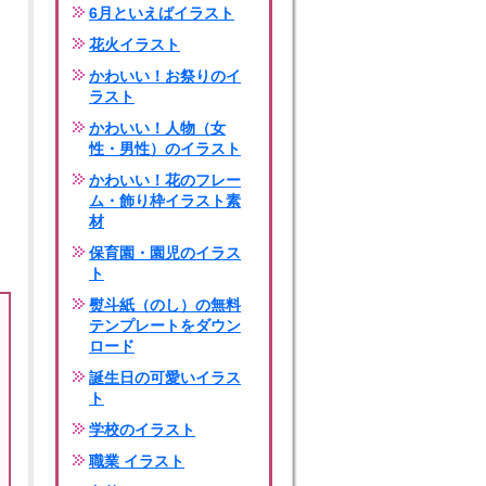
6月といえばイラスト
花火イラスト
かわいい！お祭りのイ
ラスト
かわいい！人物（女
性・男性）のイラスト
かわいい！花のフレー
ム・飾り枠イラスト素
材
保育園・園児のイラス
ト
熨斗紙（のし）の無料
テンプレートをダウン
ロード
誕生日の可愛いイラス
ト
学校のイラスト
職業 イラスト