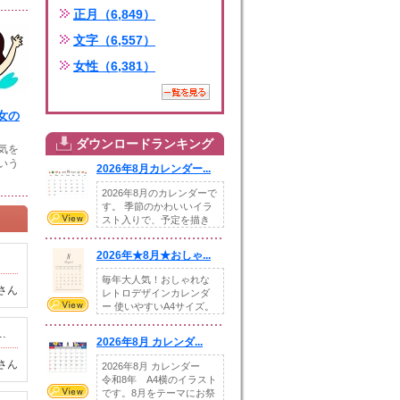
正月（6,849）
文字（6,557）
女性（6,381）
女の
ダウンロードランキング
気を
いう
2026年8月カレンダー...
2026年8月のカレンダーで
す。 季節のかわいいイラ
スト入りで、予定を描き
込めるスペ...
2026年★8月★おしゃ...
毎年大人気！おしゃれな
さん
レトロデザインカレンダ
ー 使いやすいA4サイズ。
illust...
.
2026年8月 カレンダ...
さん
2026年8月 カレンダー
令和8年 A4横のイラスト
です。8月をテーマにお祭