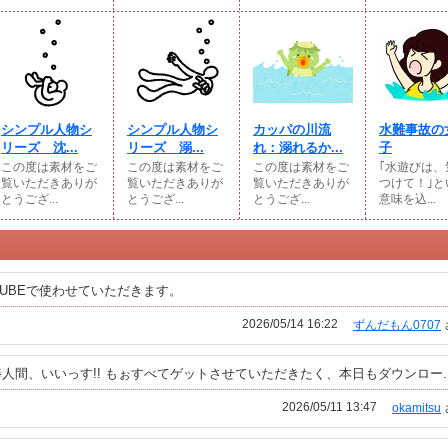
シンプル人物シ
シンプル人物シ
カッパの川流
水難事故の
リーズ 沈...
リーズ 溺...
れ：溺れるか...
子
この度は素材をご
この度は素材をご
この度は素材をご
｢水遊びは、
覧いただきありが
覧いただきありが
覧いただきありが
つけて！｣と
とうござ...
とうござ...
とうござ...
意味を込...
TUBEで使わせていただきます。
2026/05/14 16:22
ずんだもん0707
間、いいっす!! もぉすべてゲットさせていただきたく、本日もダウンロー..
2026/05/11 13:47
okamitsu