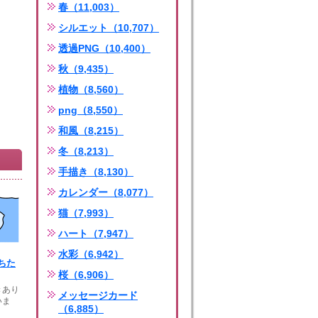
春（11,003）
シルエット（10,707）
透過PNG（10,400）
秋（9,435）
植物（8,560）
png（8,550）
和風（8,215）
冬（8,213）
手描き（8,130）
カレンダー（8,077）
猫（7,993）
ハート（7,947）
水彩（6,942）
ちた
桜（6,906）
きあり
メッセージカード
いま
（6,885）