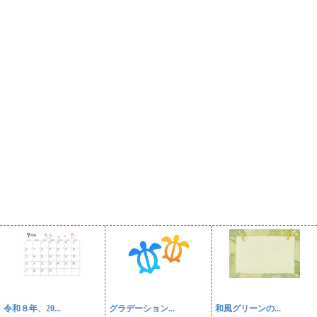
令和８年、20...
グラデーション...
和風グリーンの...