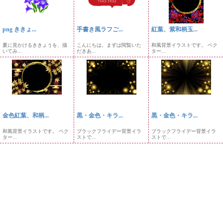
png ききょ...
手書き風ラフご...
紅葉、紫和柄玉...
夏に見かけるききょうを、描
こんにちは。まずは閲覧いた
和風背景イラストです。 ベク
いてみ...
だきあ...
ター...
金色紅葉、和柄...
黒・金色・キラ...
黒・金色・キラ...
和風背景イラストです。 ベク
ブラックフライデー背景イラ
ブラックフライデー背景イラ
ター...
ストで...
ストで...