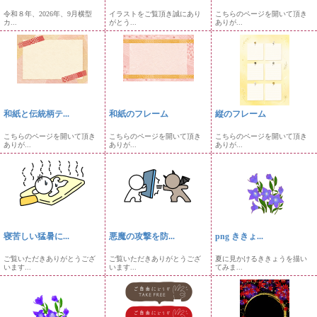
令和８年、2026年、9月横型
イラストをご覧頂き誠にあり
こちらのページを開いて頂き
カ...
がとう...
ありが...
和紙と伝統柄テ...
和紙のフレーム
縦のフレーム
こちらのページを開いて頂き
こちらのページを開いて頂き
こちらのページを開いて頂き
ありが...
ありが...
ありが...
寝苦しい猛暑に...
悪魔の攻撃を防...
png ききょ...
ご覧いただきありがとうござ
ご覧いただきありがとうござ
夏に見かけるききょうを描い
います...
います...
てみま...