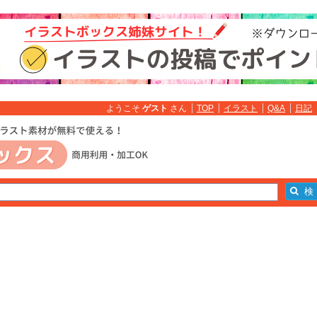
ようこそ
ゲスト
さん
TOP
イラスト
Q&A
日記