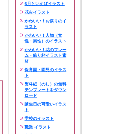
6月といえばイラスト
花火イラスト
かわいい！お祭りのイ
ラスト
かわいい！人物（女
性・男性）のイラスト
かわいい！花のフレー
ム・飾り枠イラスト素
材
保育園・園児のイラス
ト
熨斗紙（のし）の無料
テンプレートをダウン
ロード
誕生日の可愛いイラス
ト
学校のイラスト
職業 イラスト