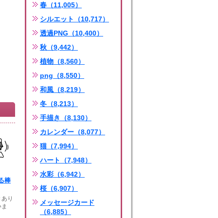
春（11,005）
シルエット（10,717）
透過PNG（10,400）
秋（9,442）
植物（8,560）
png（8,550）
和風（8,219）
冬（8,213）
手描き（8,130）
カレンダー（8,077）
猫（7,994）
ハート（7,948）
水彩（6,942）
る棒
桜（6,907）
きあり
メッセージカード
いま
（6,885）