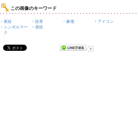
この画像のキーワード
家紋
紋章
象徴
アイコン
シンボルマー
葵紋
ク
0