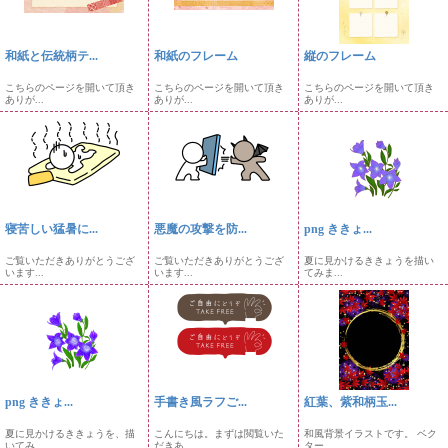
和紙と伝統柄テ...
和紙のフレーム
縦のフレーム
こちらのページを開いて頂き
こちらのページを開いて頂き
こちらのページを開いて頂き
ありが...
ありが...
ありが...
寝苦しい猛暑に...
悪魔の攻撃を防...
png ききょ...
ご覧いただきありがとうござ
ご覧いただきありがとうござ
夏に見かけるききょうを描い
います...
います...
てみま...
png ききょ...
手書き風ラフご...
紅葉、紫和柄玉...
夏に見かけるききょうを、描
こんにちは。まずは閲覧いた
和風背景イラストです。 ベク
いてみ...
だきあ...
ター...