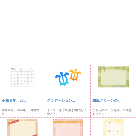
令和８年、20...
グラデーション...
和風グリーンの...
令和８年、2026年、9月横型
イラストをご覧頂き誠にあり
こちらのページを開いて頂き
カ...
がとう...
ありが...