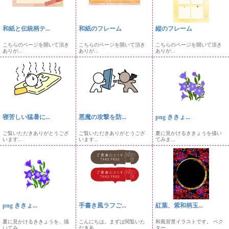
和紙と伝統柄テ...
和紙のフレーム
縦のフレーム
こちらのページを開いて頂き
こちらのページを開いて頂き
こちらのページを開いて頂き
ありが...
ありが...
ありが...
寝苦しい猛暑に...
悪魔の攻撃を防...
png ききょ...
ご覧いただきありがとうござ
ご覧いただきありがとうござ
夏に見かけるききょうを描い
います...
います...
てみま...
png ききょ...
手書き風ラフご...
紅葉、紫和柄玉...
夏に見かけるききょうを、描
こんにちは。まずは閲覧いた
和風背景イラストです。 ベク
いてみ...
だきあ...
ター...