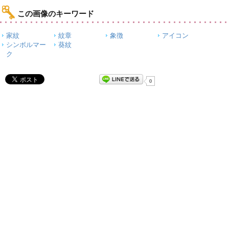
この画像のキーワード
家紋
紋章
象徴
アイコン
シンボルマー
葵紋
ク
0