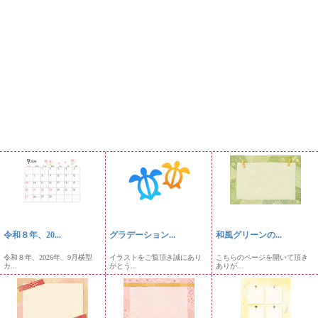
令和８年、20...
グラデーション...
和風グリーンの...
令和８年、2026年、9月横型
イラストをご覧頂き誠にあり
こちらのページを開いて頂き
カ...
がとう...
ありが...