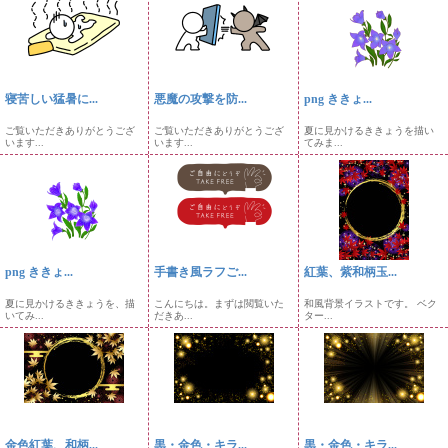
寝苦しい猛暑に...
悪魔の攻撃を防...
png ききょ...
ご覧いただきありがとうござ
ご覧いただきありがとうござ
夏に見かけるききょうを描い
います...
います...
てみま...
png ききょ...
手書き風ラフご...
紅葉、紫和柄玉...
夏に見かけるききょうを、描
こんにちは。まずは閲覧いた
和風背景イラストです。 ベク
いてみ...
だきあ...
ター...
金色紅葉、和柄...
黒・金色・キラ...
黒・金色・キラ...