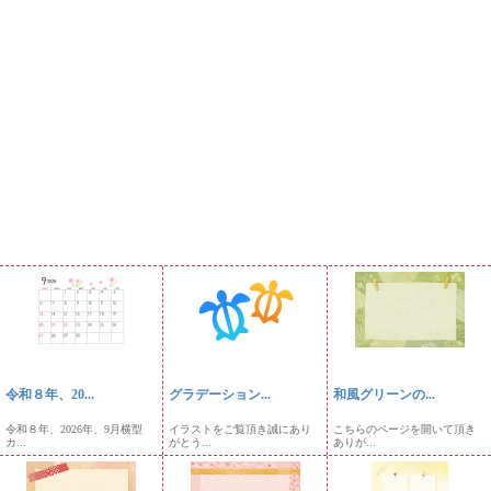
令和８年、20...
グラデーション...
和風グリーンの...
令和８年、2026年、9月横型
イラストをご覧頂き誠にあり
こちらのページを開いて頂き
カ...
がとう...
ありが...