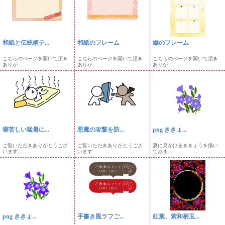
和紙と伝統柄テ...
和紙のフレーム
縦のフレーム
こちらのページを開いて頂き
こちらのページを開いて頂き
こちらのページを開いて頂き
ありが...
ありが...
ありが...
寝苦しい猛暑に...
悪魔の攻撃を防...
png ききょ...
ご覧いただきありがとうござ
ご覧いただきありがとうござ
夏に見かけるききょうを描い
います...
います...
てみま...
png ききょ...
手書き風ラフご...
紅葉、紫和柄玉...