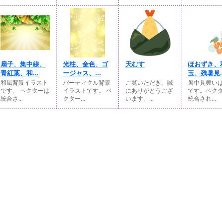
扇子、集中線、
光柱、金色、ゴ
天むす
ほおずき、
青紅葉、和...
ージャス、...
玉、残暑見..
和風背景イラスト
パーティクル背景
ご覧いただき、誠
暑中見舞い
です。 ベクターは
イラストです。 ベ
にありがとうござ
です。ベク
統合さ...
クター...
います。...
統合され...