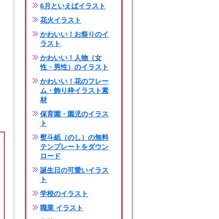
6月といえばイラスト
花火イラスト
かわいい！お祭りのイ
ラスト
かわいい！人物（女
性・男性）のイラスト
かわいい！花のフレー
ム・飾り枠イラスト素
材
保育園・園児のイラス
ト
熨斗紙（のし）の無料
テンプレートをダウン
ロード
誕生日の可愛いイラス
ト
学校のイラスト
職業 イラスト