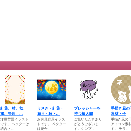
紅葉、林、秋、
うさぎ・紅葉・
プレッシャーを
手描き風の
旗、野原、...
満月・秋・...
持つ棒人間
素材・子
洋風背景イラスト
お月見背景イラス
ご覧いただきあり
手描き風の
です。 ベクターは
トです。 ベクター
がとうございま
アイコン素
統合さ...
は統合...
す。シンプ...
す。 チラ...