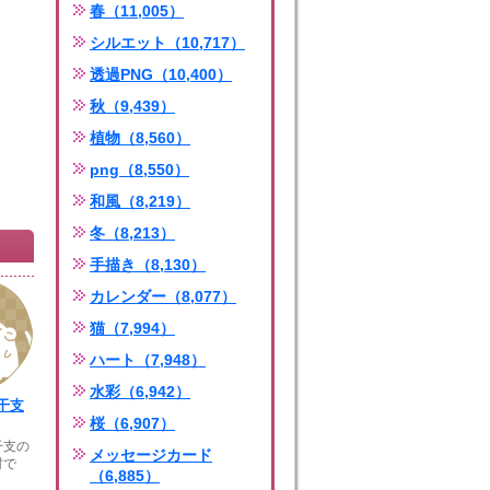
春（11,005）
シルエット（10,717）
透過PNG（10,400）
秋（9,439）
植物（8,560）
png（8,550）
和風（8,219）
冬（8,213）
手描き（8,130）
カレンダー（8,077）
猫（7,994）
ハート（7,948）
水彩（6,942）
干支
桜（6,907）
干支の
メッセージカード
材で
（6,885）