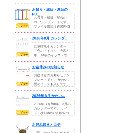
りの提...
お祭り・縁日・屋台の
PO...
お祭り・縁日・屋台の
POPテンプレートです。
ファイル形式は透過PNG
です。---太め...
2026年8月 カレンダ...
2026年8月 カレンダー
二色のアイコン 令和8
年 A4横のイラストで
す。8月をテ...
お盆休みのお知らせ
お盆休みのお知らせテン
プレートです。 かわいい
夏のイラスト入りです。
休業日の日付けを...
2026年 8月 かわい...
2026年（令和8年）8月の
カレンダーです。 サイ
ズ：横1480px 縦1047px...
お好み焼きとコテ
ご覧いただきありがとう