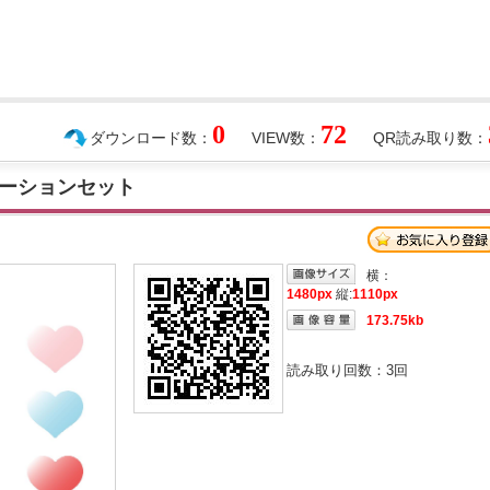
0
72
ダウンロード数：
VIEW数：
QR読み取り数：
ーションセット
横：
1480px
縦:
1110px
173.75kb
読み取り回数：
3
回