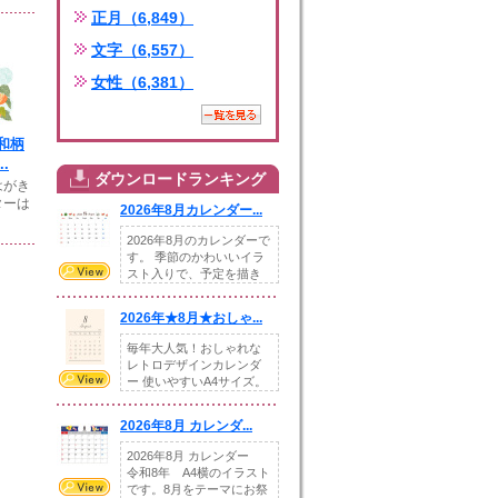
正月（6,849）
文字（6,557）
女性（6,381）
和柄
.
ダウンロードランキング
はがき
ターは
2026年8月カレンダー...
2026年8月のカレンダーで
す。 季節のかわいいイラ
スト入りで、予定を描き
込めるスペ...
2026年★8月★おしゃ...
毎年大人気！おしゃれな
レトロデザインカレンダ
ー 使いやすいA4サイズ。
illust...
2026年8月 カレンダ...
2026年8月 カレンダー
令和8年 A4横のイラスト
です。8月をテーマにお祭