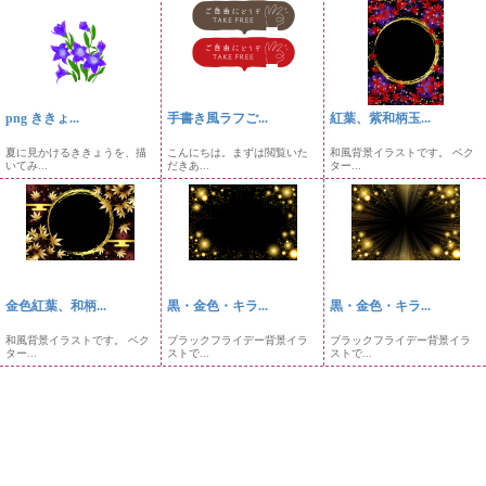
png ききょ...
手書き風ラフご...
紅葉、紫和柄玉...
夏に見かけるききょうを、描
こんにちは。まずは閲覧いた
和風背景イラストです。 ベク
いてみ...
だきあ...
ター...
金色紅葉、和柄...
黒・金色・キラ...
黒・金色・キラ...
和風背景イラストです。 ベク
ブラックフライデー背景イラ
ブラックフライデー背景イラ
ター...
ストで...
ストで...