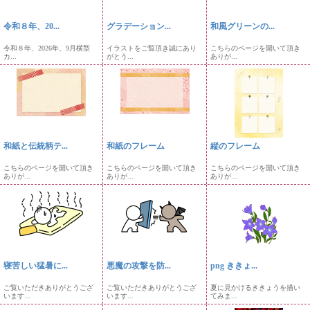
令和８年、20...
グラデーション...
和風グリーンの...
令和８年、2026年、9月横型
イラストをご覧頂き誠にあり
こちらのページを開いて頂き
カ...
がとう...
ありが...
和紙と伝統柄テ...
和紙のフレーム
縦のフレーム
こちらのページを開いて頂き
こちらのページを開いて頂き
こちらのページを開いて頂き
ありが...
ありが...
ありが...
寝苦しい猛暑に...
悪魔の攻撃を防...
png ききょ...
ご覧いただきありがとうござ
ご覧いただきありがとうござ
夏に見かけるききょうを描い
います...
います...
てみま...