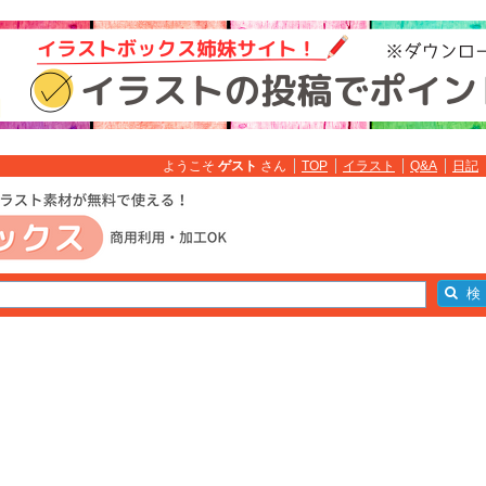
ようこそ
ゲスト
さん
TOP
イラスト
Q&A
日記