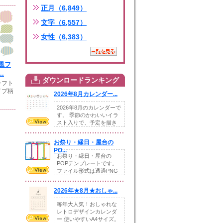
正月（6,849）
文字（6,557）
女性（6,383）
風フ
.
ダウンロードランキング
ラフト
イプ柄
2026年8月カレンダー...
2026年8月のカレンダーで
す。 季節のかわいいイラ
スト入りで、予定を描き
込めるスペ...
お祭り・縁日・屋台の
PO...
お祭り・縁日・屋台の
POPテンプレートです。
ファイル形式は透過PNG
です。---太め...
2026年★8月★おしゃ...
毎年大人気！おしゃれな
レトロデザインカレンダ
ー 使いやすいA4サイズ。