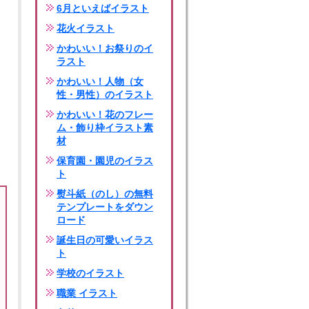
6月といえばイラスト
花火イラスト
かわいい！お祭りのイ
ラスト
かわいい！人物（女
性・男性）のイラスト
かわいい！花のフレー
ム・飾り枠イラスト素
材
保育園・園児のイラス
ト
熨斗紙（のし）の無料
テンプレートをダウン
ロード
誕生日の可愛いイラス
ト
学校のイラスト
職業 イラスト