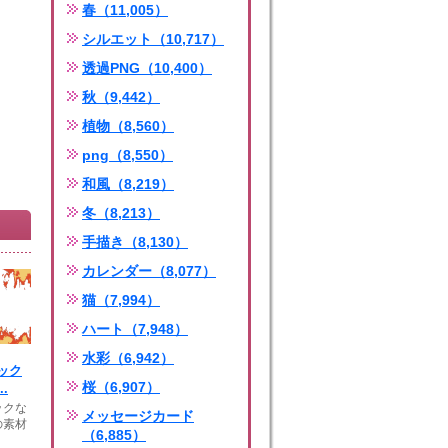
春（11,005）
シルエット（10,717）
透過PNG（10,400）
秋（9,442）
植物（8,560）
png（8,550）
和風（8,219）
冬（8,213）
手描き（8,130）
カレンダー（8,077）
猫（7,994）
ハート（7,948）
水彩（6,942）
ック
桜（6,907）
.
ックな
メッセージカード
の素材
（6,885）