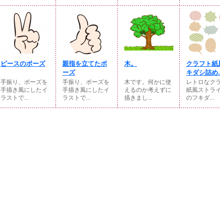
ピースのポーズ
親指を立てたポ
木。
クラフト紙
ーズ
キダシ詰め..
手振り、ポーズを
手振り、ポーズを
木です。何かに使
レトロなク
手描き風にしたイ
手描き風にしたイ
えるのか考えずに
紙風ストラ
ラストで...
ラストで...
描きまし...
のフキダ...