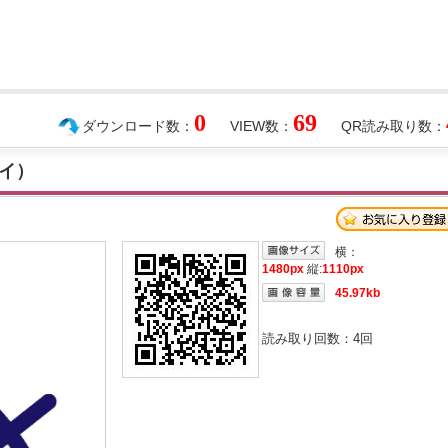
0
69
ダウンロード数：
VIEW数：
QR読み取り数：
イ）
横：
1480px
縦:
1110px
45.97kb
読み取り回数：
4
回