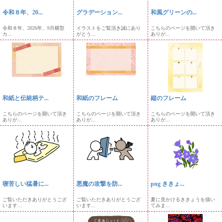
令和８年、20...
グラデーション...
和風グリーンの...
令和８年、2026年、9月横型
イラストをご覧頂き誠にあり
こちらのページを開いて頂き
カ...
がとう...
ありが...
和紙と伝統柄テ...
和紙のフレーム
縦のフレーム
こちらのページを開いて頂き
こちらのページを開いて頂き
こちらのページを開いて頂き
ありが...
ありが...
ありが...
寝苦しい猛暑に...
悪魔の攻撃を防...
png ききょ...
ご覧いただきありがとうござ
ご覧いただきありがとうござ
夏に見かけるききょうを描い
います...
います...
てみま...