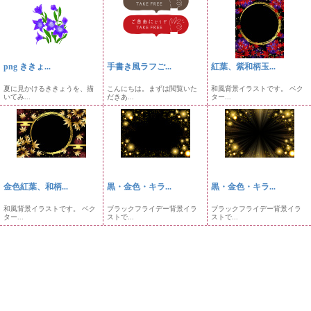
png ききょ...
手書き風ラフご...
紅葉、紫和柄玉...
夏に見かけるききょうを、描
こんにちは。まずは閲覧いた
和風背景イラストです。 ベク
いてみ...
だきあ...
ター...
金色紅葉、和柄...
黒・金色・キラ...
黒・金色・キラ...
和風背景イラストです。 ベク
ブラックフライデー背景イラ
ブラックフライデー背景イラ
ター...
ストで...
ストで...