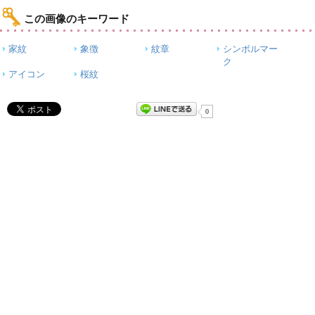
この画像のキーワード
家紋
象徴
紋章
シンボルマー
ク
アイコン
桜紋
0