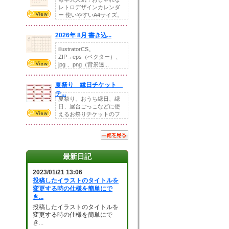
レトロデザインカレンダ
ー 使いやすいA4サイズ。
illust...
2026年 8月 書き込...
illustratorCS。
ZIP→eps（ベクター）、
jpg 、png（背景透...
夏祭り 縁日チケット
テ...
夏祭り、おうち縁日、縁
日、屋台ごっこなどに使
えるお祭りチケットのフ
ォーマットです。Z...
最新日記
2023/01/21 13:06
投稿したイラストのタイトルを
変更する時の仕様を簡単にで
き...
投稿したイラストのタイトルを
変更する時の仕様を簡単にで
き...