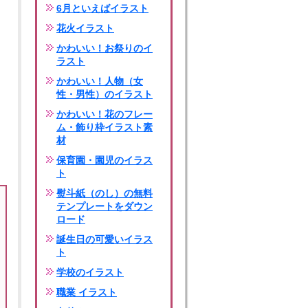
6月といえばイラスト
花火イラスト
かわいい！お祭りのイ
ラスト
かわいい！人物（女
性・男性）のイラスト
かわいい！花のフレー
ム・飾り枠イラスト素
材
保育園・園児のイラス
ト
熨斗紙（のし）の無料
テンプレートをダウン
ロード
誕生日の可愛いイラス
ト
学校のイラスト
職業 イラスト