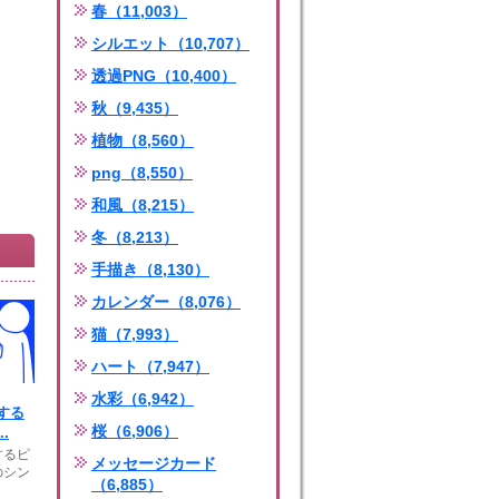
春（11,003）
シルエット（10,707）
透過PNG（10,400）
秋（9,435）
植物（8,560）
png（8,550）
和風（8,215）
冬（8,213）
手描き（8,130）
カレンダー（8,076）
猫（7,993）
ハート（7,947）
水彩（6,942）
する
桜（6,906）
.
するピ
メッセージカード
のシン
（6,885）