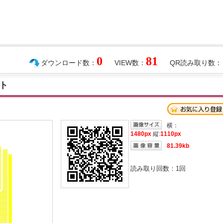
0
81
ダウンロード数：
VIEW数：
QR読み取り数：
ト
横：
1480px
縦:
1110px
81.39kb
読み取り回数：
1
回