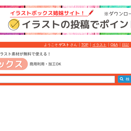
ようこそ
ゲスト
さん
TOP
イラスト
Q&A
日記