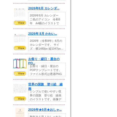
りの提...
2026年8月 カレンダ...
2026年8月 カレンダー
二色のアイコン 令和8
年 A4横のイラストで
す。8月をテ...
2026年 8月 かわい...
2026年（令和8年）8月の
カレンダーです。 サイ
ズ：横1480px 縦1047px...
お祭り・縁日・屋台の
PO...
お祭り・縁日・屋台の
POPテンプレートです。
ファイル形式は透過PNG
です。---太め...
世界の国旗 塗り絵 線
画
シンプルで使いやすい世
界の国旗 塗り絵 線画
のイラストです。画像デ
ータとEPSデータ...
2026年★9月★おしゃ...
毎年大人気！おしゃれな