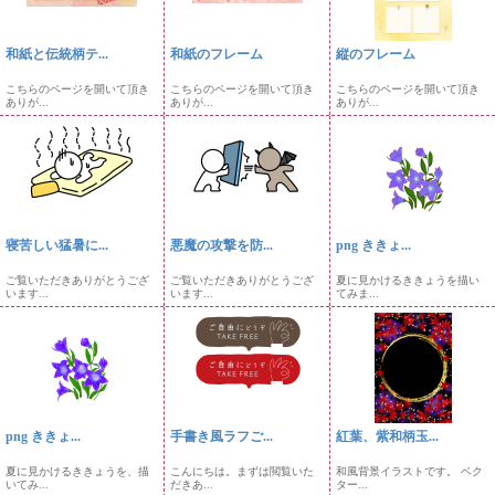
和紙と伝統柄テ...
和紙のフレーム
縦のフレーム
こちらのページを開いて頂き
こちらのページを開いて頂き
こちらのページを開いて頂き
ありが...
ありが...
ありが...
寝苦しい猛暑に...
悪魔の攻撃を防...
png ききょ...
ご覧いただきありがとうござ
ご覧いただきありがとうござ
夏に見かけるききょうを描い
います...
います...
てみま...
png ききょ...
手書き風ラフご...
紅葉、紫和柄玉...
夏に見かけるききょうを、描
こんにちは。まずは閲覧いた
和風背景イラストです。 ベク
いてみ...
だきあ...
ター...