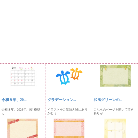
令和８年、20...
グラデーション...
和風グリーンの...
令和８年、2026年、9月横型
イラストをご覧頂き誠にあり
こちらのページを開いて頂き
カ...
がとう...
ありが...