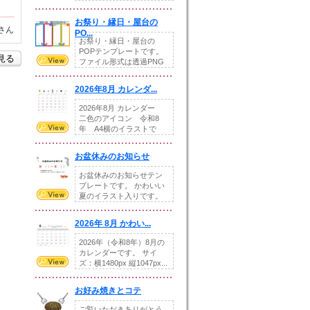
りの提...
お祭り・縁日・屋台の
さん
PO...
お祭り・縁日・屋台の
POPテンプレートです。
を見る
ファイル形式は透過PNG
です。---太め...
2026年8月 カレンダ...
2026年8月 カレンダー
二色のアイコン 令和8
年 A4横のイラストで
す。8月をテ...
お盆休みのお知らせ
お盆休みのお知らせテン
プレートです。 かわいい
夏のイラスト入りです。
休業日の日付けを...
2026年 8月 かわい...
2026年（令和8年）8月の
カレンダーです。 サイ
ズ：横1480px 縦1047px...
お好み焼きとコテ
ご覧いただきありがとう