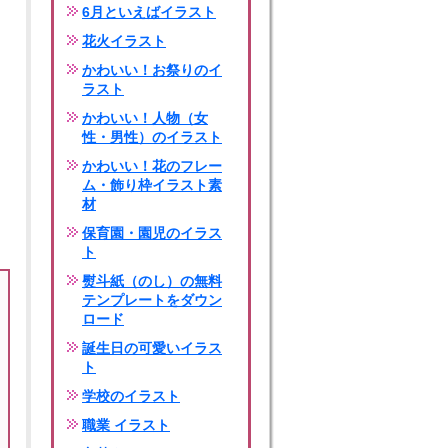
6月といえばイラスト
花火イラスト
かわいい！お祭りのイ
ラスト
かわいい！人物（女
性・男性）のイラスト
かわいい！花のフレー
ム・飾り枠イラスト素
材
保育園・園児のイラス
ト
熨斗紙（のし）の無料
テンプレートをダウン
ロード
誕生日の可愛いイラス
ト
学校のイラスト
職業 イラスト