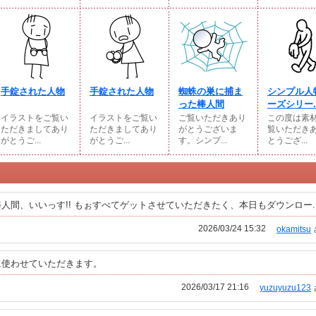
手錠された人物
手錠された人物
蜘蛛の巣に捕ま
シンプル人
った棒人間
ーズシリー..
イラストをご覧い
イラストをご覧い
ご覧いただきあり
この度は素
ただきましてあり
ただきましてあり
がとうございま
覧いただき
がとうご...
がとうご...
す。シンプ...
とうござ...
間、いいっす!! もぉすべてゲットさせていただきたく、本日もダウンロー..
2026/03/24 15:32
okamitsu
に使わせていただきます。
2026/03/17 21:16
yuzuyuzu123