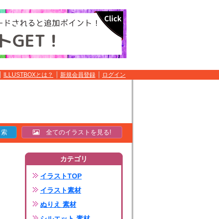
ILLUSTBOXとは？
新規会員登録
ログイン
全てのイラストを見る!
カテゴリ
イラストTOP
イラスト素材
ぬりえ 素材
シルエット 素材