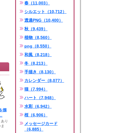
春（11,003）
シルエット（10,712）
透過PNG（10,400）
秋（9,439）
植物（8,560）
png（8,550）
和風（8,218）
冬（8,213）
手描き（8,130）
カレンダー（8,077）
猫（7,994）
ハート（7,948）
水彩（6,942）
を掴
桜（6,906）
.
きあり
メッセージカード
いま
（6,885）