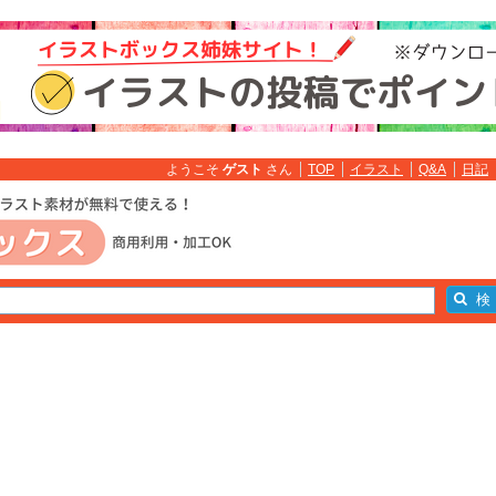
ようこそ
ゲスト
さん
TOP
イラスト
Q&A
日記