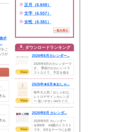
正月（6,849）
文字（6,557）
女性（6,381）
物ポ
.
ダウンロードランキング
材をご
ありが
2026年8月カレンダー...
2026年8月のカレンダーで
す。 季節のかわいいイラ
スト入りで、予定を描き
込めるスペ...
2026年★8月★おしゃ...
.
毎年大人気！おしゃれな
さん
レトロデザインカレンダ
ー 使いやすいA4サイズ。
illust...
2026年8月 カレンダ...
さん
2026年8月 カレンダー
令和8年 A4横のイラスト
です。8月をテーマにお祭