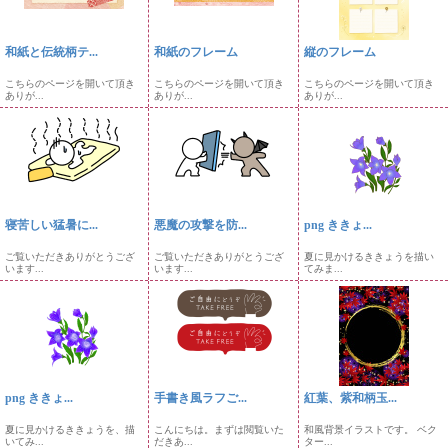
和紙と伝統柄テ...
和紙のフレーム
縦のフレーム
こちらのページを開いて頂き
こちらのページを開いて頂き
こちらのページを開いて頂き
ありが...
ありが...
ありが...
寝苦しい猛暑に...
悪魔の攻撃を防...
png ききょ...
ご覧いただきありがとうござ
ご覧いただきありがとうござ
夏に見かけるききょうを描い
います...
います...
てみま...
png ききょ...
手書き風ラフご...
紅葉、紫和柄玉...
夏に見かけるききょうを、描
こんにちは。まずは閲覧いた
和風背景イラストです。 ベク
いてみ...
だきあ...
ター...