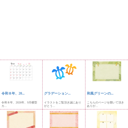
令和８年、20...
グラデーション...
和風グリーンの...
令和８年、2026年、9月横型
イラストをご覧頂き誠にあり
こちらのページを開いて頂き
カ...
がとう...
ありが...