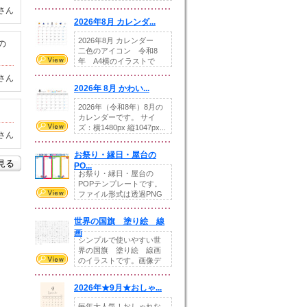
りの提...
さん
2026年8月 カレンダ...
2026年8月 カレンダー
の
二色のアイコン 令和8
年 A4横のイラストで
す。8月をテ...
さん
2026年 8月 かわい...
2026年（令和8年）8月の
カレンダーです。 サイ
ズ：横1480px 縦1047px...
さん
お祭り・縁日・屋台の
を見る
PO...
お祭り・縁日・屋台の
POPテンプレートです。
ファイル形式は透過PNG
です。---太め...
世界の国旗 塗り絵 線
画
シンプルで使いやすい世
界の国旗 塗り絵 線画
のイラストです。画像デ
ータとEPSデータ...
2026年★9月★おしゃ...
毎年大人気！おしゃれな