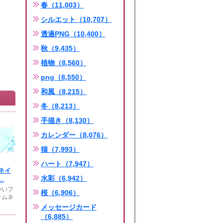
春（11,003）
シルエット（10,707）
透過PNG（10,400）
秋（9,435）
植物（8,560）
png（8,550）
和風（8,215）
冬（8,213）
手描き（8,130）
カレンダー（8,076）
猫（7,993）
ハート（7,947）
ネイ
水彩（6,942）
.
いいフ
桜（6,906）
サムネ
メッセージカード
（6,885）