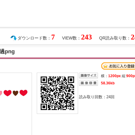
7
243
2
ダウンロード数：
VIEW数：
QR読み取り数：
png
横：
1200px
縦:
900p
58.36kb
読み取り回数：
24
回