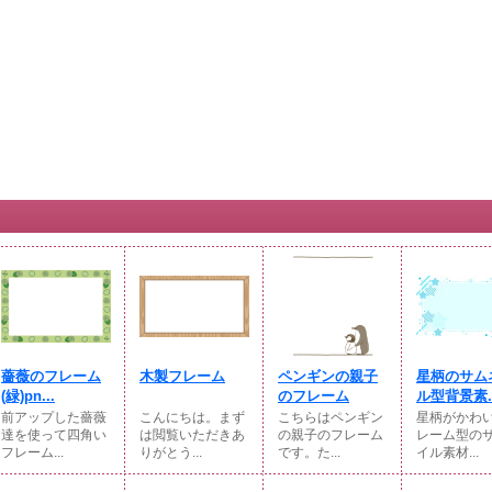
薔薇のフレーム
木製フレーム
ペンギンの親子
星柄のサム
(緑)pn...
のフレーム
ル型背景素..
前アップした薔薇
こんにちは。まず
こちらはペンギン
星柄がかわ
達を使って四角い
は閲覧いただきあ
の親子のフレーム
レーム型の
フレーム...
りがとう...
です。た...
イル素材...