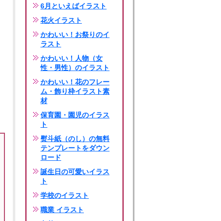
6月といえばイラスト
花火イラスト
かわいい！お祭りのイ
ラスト
かわいい！人物（女
性・男性）のイラスト
かわいい！花のフレー
ム・飾り枠イラスト素
材
保育園・園児のイラス
ト
熨斗紙（のし）の無料
テンプレートをダウン
ロード
誕生日の可愛いイラス
ト
学校のイラスト
職業 イラスト