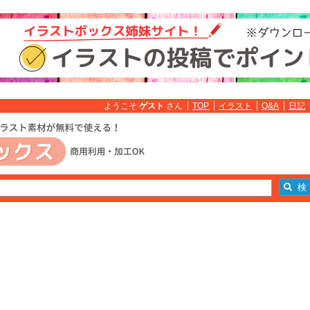
ようこそ
ゲスト
さん
TOP
イラスト
Q&A
日記