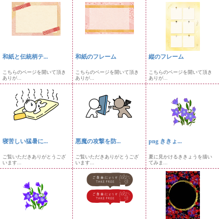
和紙と伝統柄テ...
和紙のフレーム
縦のフレーム
こちらのページを開いて頂き
こちらのページを開いて頂き
こちらのページを開いて頂き
ありが...
ありが...
ありが...
寝苦しい猛暑に...
悪魔の攻撃を防...
png ききょ...
ご覧いただきありがとうござ
ご覧いただきありがとうござ
夏に見かけるききょうを描い
います...
います...
てみま...