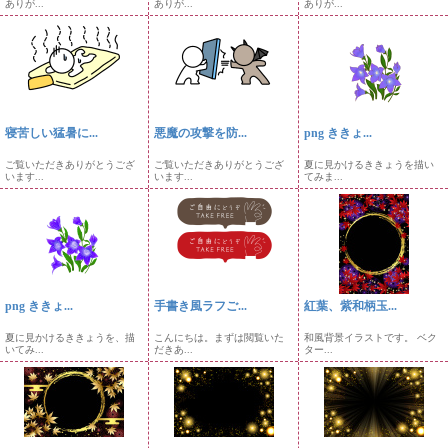
ありが...
ありが...
ありが...
寝苦しい猛暑に...
悪魔の攻撃を防...
png ききょ...
ご覧いただきありがとうござ
ご覧いただきありがとうござ
夏に見かけるききょうを描い
います...
います...
てみま...
png ききょ...
手書き風ラフご...
紅葉、紫和柄玉...
夏に見かけるききょうを、描
こんにちは。まずは閲覧いた
和風背景イラストです。 ベク
いてみ...
だきあ...
ター...