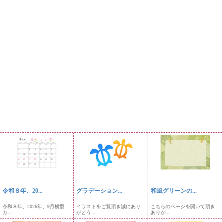
令和８年、20...
グラデーション...
和風グリーンの...
令和８年、2026年、9月横型
イラストをご覧頂き誠にあり
こちらのページを開いて頂き
カ...
がとう...
ありが...