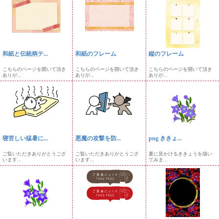
和紙と伝統柄テ...
和紙のフレーム
縦のフレーム
こちらのページを開いて頂き
こちらのページを開いて頂き
こちらのページを開いて頂き
ありが...
ありが...
ありが...
寝苦しい猛暑に...
悪魔の攻撃を防...
png ききょ...
ご覧いただきありがとうござ
ご覧いただきありがとうござ
夏に見かけるききょうを描い
います...
います...
てみま...