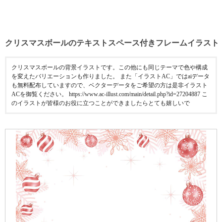
クリスマスボールのテキストスペース付きフレームイラスト
クリスマスボールの背景イラストです。この他にも同じテーマで色や構成
を変えたバリエーションも作りました。 また「イラストAC」ではaiデータ
も無料配布していますので、ベクターデータをご希望の方は是非イラスト
ACを御覧ください。 https://www.ac-illust.com/main/detail.php?id=27204887 こ
のイラストが皆様のお役に立つことができましたらとても嬉しいで