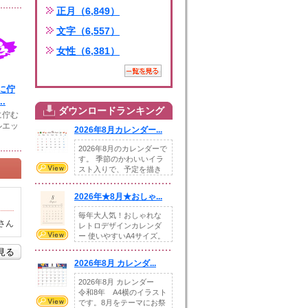
正月（6,849）
文字（6,557）
女性（6,381）
に佇
.
ダウンロードランキング
に佇む
ルエッ
2026年8月カレンダー...
2026年8月のカレンダーで
す。 季節のかわいいイラ
スト入りで、予定を描き
込めるスペ...
2026年★8月★おしゃ...
毎年大人気！おしゃれな
さん
レトロデザインカレンダ
ー 使いやすいA4サイズ。
illust...
を見る
2026年8月 カレンダ...
2026年8月 カレンダー
令和8年 A4横のイラスト
です。8月をテーマにお祭