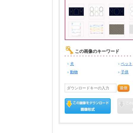
この画像のキーワード
犬
ペット
動物
子供
送信