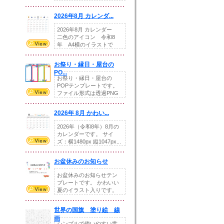
りの提...
2026年8月 カレンダ...
2026年8月 カレンダー
二色のアイコン 令和8
年 A4横のイラストで
す。8月をテ...
お祭り・縁日・屋台の
PO...
お祭り・縁日・屋台の
POPテンプレートです。
ファイル形式は透過PNG
です。---太め...
2026年 8月 かわい...
2026年（令和8年）8月の
カレンダーです。 サイ
ズ：横1480px 縦1047px...
お盆休みのお知らせ
お盆休みのお知らせテン
プレートです。 かわいい
夏のイラスト入りです。
休業日の日付けを...
世界の国旗 塗り絵 線
画
シンプルで使いやすい世