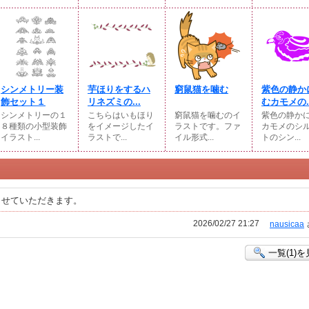
シンメトリー装
芋ほりをするハ
窮鼠猫を噛む
紫色の静か
飾セット１
リネズミの...
むカモメの..
シンメトリーの１
こちらはいもほり
窮鼠猫を噛むのイ
紫色の静か
８種類の小型装飾
をイメージしたイ
ラストです。ファ
カモメのシ
イラスト...
ラストで...
イル形式...
トのシン...
させていただきます。
2026/02/27 21:27
nausicaa
一覧(1)