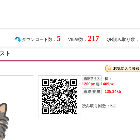
5
217
ダウンロード数：
VIEW数：
QR読み取り数：
スト
横：
1200px
縦:
1409px
135.34kb
読み取り回数：
5
回