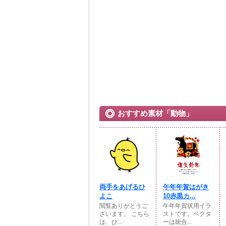
おすすめ素材「動物」
両手をあげるひ
午年年賀はがき
よこ
10赤黒カ...
閲覧ありがとうご
午年年賀状用イラ
ざいます。 こちら
ストです。ベクタ
は、ひ...
ーは統合...