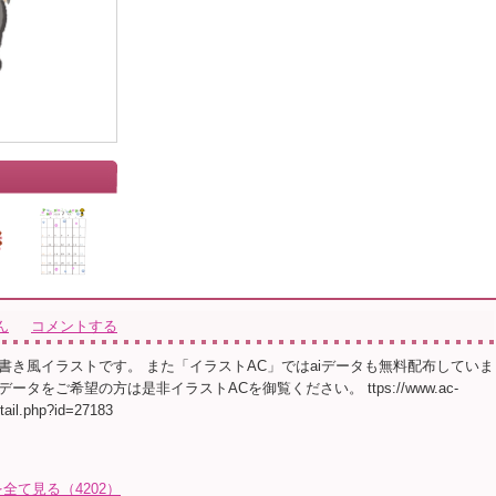
ん
コメントする
書き風イラストです。 また「イラストAC」ではaiデータも無料配布していま
ータをご希望の方は是非イラストACを御覧ください。 ttps://www.ac-
etail.php?id=27183
て見る（4202）