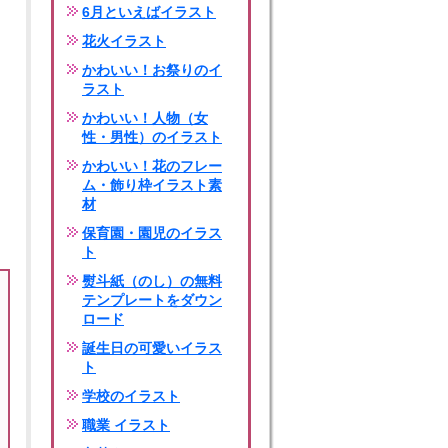
6月といえばイラスト
花火イラスト
かわいい！お祭りのイ
ラスト
かわいい！人物（女
性・男性）のイラスト
かわいい！花のフレー
ム・飾り枠イラスト素
材
保育園・園児のイラス
ト
熨斗紙（のし）の無料
テンプレートをダウン
ロード
誕生日の可愛いイラス
ト
学校のイラスト
職業 イラスト