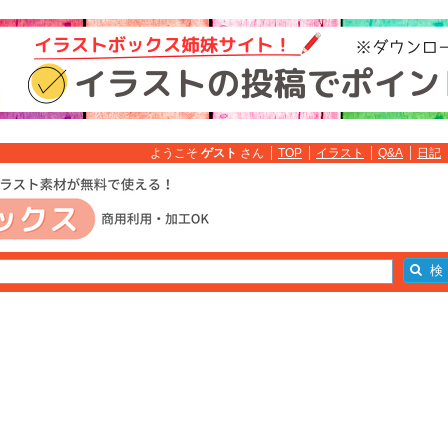
ようこそ
ゲスト
さん
TOP
イラスト
Q&A
日記