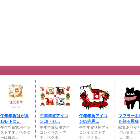
午年年賀はがき
午年年賀アイコ
午年年賀アイコ
マフラーを
10レトロ...
ン10・セ...
ン09赤黒...
た怒る黒猫
午年年賀状用イラ
午年年賀状用アイ
午年年賀状用アイ
閲覧ありが
ストです。ベクタ
コンイラストで
コンイラストで
ざいます。 
ーは統合...
す。ベクタ...
す。ベクタ...
は、黒...