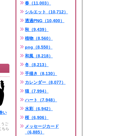
春（11,003）
シルエット（10,712）
透過PNG（10,400）
秋（9,439）
植物（8,560）
png（8,550）
和風（8,218）
冬（8,213）
手描き（8,130）
カレンダー（8,077）
猫（7,994）
ハート（7,948）
水彩（6,942）
巻い
桜（6,906）
とうご
メッセージカード
こちら
（6,885）