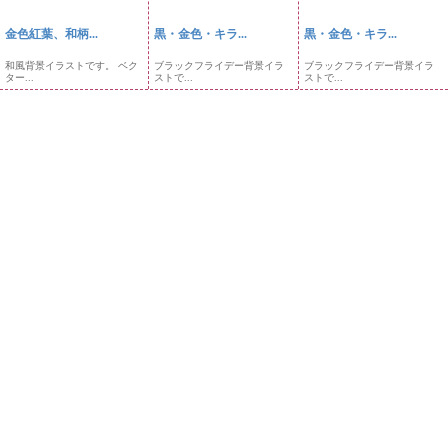
金色紅葉、和柄...
黒・金色・キラ...
黒・金色・キラ...
和風背景イラストです。 ベク
ブラックフライデー背景イラ
ブラックフライデー背景イラ
ター...
ストで...
ストで...