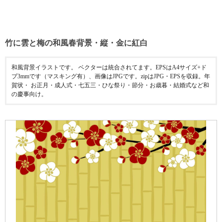
竹に雲と梅の和風春背景・縦・金に紅白
和風背景イラストです。 ベクターは統合されてます。EPSはA4サイズ+ド
ブ3mmです（マスキング有）、画像はJPGです。zipはJPG・EPSを収録。年
賀状・ お正月・成人式・七五三・ひな祭り・節分・お歳暮・結婚式など和
の慶事向け。