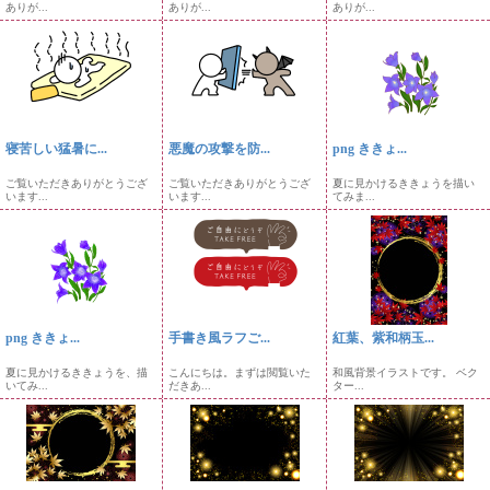
ありが...
ありが...
ありが...
寝苦しい猛暑に...
悪魔の攻撃を防...
png ききょ...
ご覧いただきありがとうござ
ご覧いただきありがとうござ
夏に見かけるききょうを描い
います...
います...
てみま...
png ききょ...
手書き風ラフご...
紅葉、紫和柄玉...
夏に見かけるききょうを、描
こんにちは。まずは閲覧いた
和風背景イラストです。 ベク
いてみ...
だきあ...
ター...