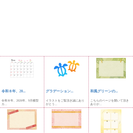
令和８年、20...
グラデーション...
和風グリーンの...
令和８年、2026年、9月横型
イラストをご覧頂き誠にあり
こちらのページを開いて頂き
カ...
がとう...
ありが...