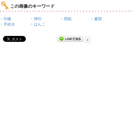
この画像のキーワード
印鑑
押印
用紙
書類
手続き
はんこ
0