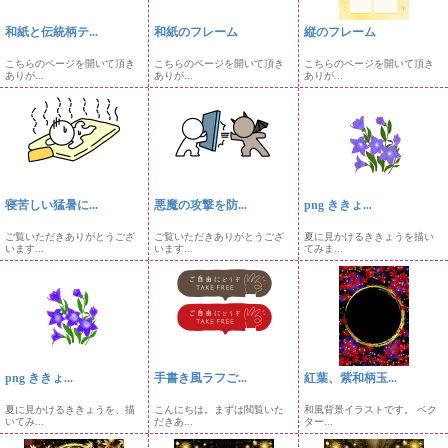
和紙と伝統柄テ...
和紙のフレーム
縦のフレーム
こちらのページを開いて頂き
こちらのページを開いて頂き
こちらのページを開いて頂き
ありが...
ありが...
ありが...
寝苦しい猛暑に...
悪魔の攻撃を防...
png ききょ...
ご覧いただきありがとうござ
ご覧いただきありがとうござ
夏に見かけるききょうを描い
います...
います...
てみま...
png ききょ...
手書き風ラフご...
紅葉、紫和柄玉...
夏に見かけるききょうを、描
こんにちは。まずは閲覧いた
和風背景イラストです。 ベク
いてみ...
だきあ...
ター...