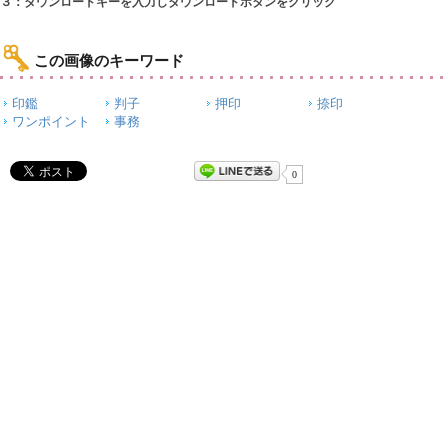
３：ダウンロードキーを入力しダウンロードボタンをクリック
この画像のキーワード
印鑑
判子
押印
捺印
ワンポイント
事務
0