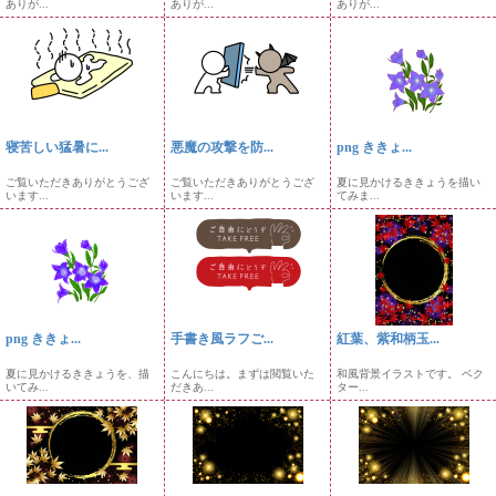
ありが...
ありが...
ありが...
寝苦しい猛暑に...
悪魔の攻撃を防...
png ききょ...
ご覧いただきありがとうござ
ご覧いただきありがとうござ
夏に見かけるききょうを描い
います...
います...
てみま...
png ききょ...
手書き風ラフご...
紅葉、紫和柄玉...
夏に見かけるききょうを、描
こんにちは。まずは閲覧いた
和風背景イラストです。 ベク
いてみ...
だきあ...
ター...