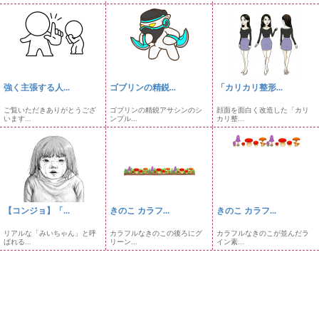
強く主張する人...
ゴブリンの精鋭...
「カリカリ整形...
ご覧いただきありがとうござ
ゴブリンの精鋭アサシンのシ
顔面を面白く改造した「カリ
います...
ンプル...
カリ整...
【コンジョ】「...
きのこ カラフ...
きのこ カラフ...
リアルな「みいちゃん」と呼
カラフルなきのこの後ろにグ
カラフルなきのこが並んだラ
ばれる...
リーン...
イン素...