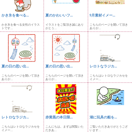
かき氷を食べる...
夏のかわいいフ...
9月素材イメー...
かき氷を食べる女性のイラス
イラストをご覧頂き誠にあり
こちらのページを開いて頂き
トです...
がとう...
ありが...
夏の日の思い出...
夏の日の思い出...
レロトなラジカ...
こちらのページを開いて頂き
こちらのページを開いて頂き
こちらはレトロなラジカセを
ありが...
ありが...
イメー...
レトロなラジカ...
赤黄黒の本日限...
湖に玩具の船を...
こちらはレトロなラジカセを
こんにちは。まずは閲覧いた
ご覧いただきありがとうござ
イメー...
だきあ...
います...