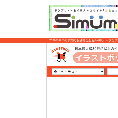
2026年午年の年賀状 お洒落な金色の和風ポップなフレ
ト無料