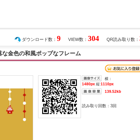
9
304
ダウンロード数：
VIEW数：
QR読み取り数：
洒落な金色の和風ポップなフレーム
横：
1480px
縦:
1110px
139.52kb
読み取り回数：
3
回