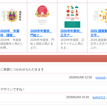
2026年 年賀
2026年年賀状、
2026年年賀状、
2026 謹賀
状 謹賀...
門松と...
正月ア...
文字...
2026年 年賀状
2026年年賀状、門
2026年年賀状、正
2026 謹賀
謹賀新年と馬のし
松と四匹の馬だる
月アイテムと馬だ
文字と正月
め縄...
まの...
るま...
ムの...
のご挨拶につかわせちただきます
2026/01/06 12:50
noracat
なデザインですね！
2026/01/04 15:20
keity2412