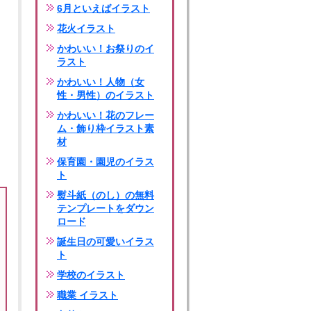
6月といえばイラスト
花火イラスト
かわいい！お祭りのイ
ラスト
かわいい！人物（女
性・男性）のイラスト
かわいい！花のフレー
ム・飾り枠イラスト素
材
保育園・園児のイラス
ト
熨斗紙（のし）の無料
テンプレートをダウン
ロード
誕生日の可愛いイラス
ト
学校のイラスト
職業 イラスト