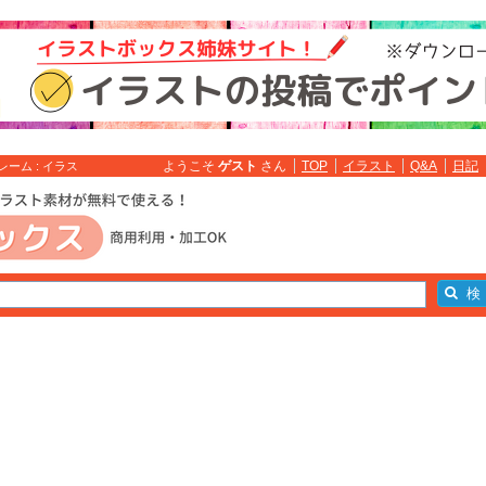
ようこそ
ゲスト
さん
TOP
イラスト
Q&A
日記
ーム : イラス