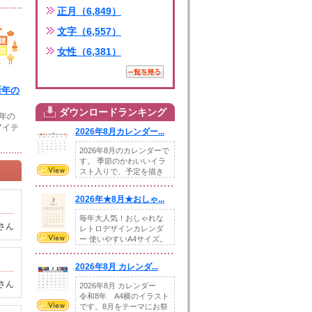
正月（6,849）
文字（6,557）
女性（6,381）
新年の
ダウンロードランキング
新年の
アイテ
2026年8月カレンダー...
2026年8月のカレンダーで
す。 季節のかわいいイラ
スト入りで、予定を描き
込めるスペ...
2026年★8月★おしゃ...
毎年大人気！おしゃれな
さん
レトロデザインカレンダ
ー 使いやすいA4サイズ。
illust...
2026年8月 カレンダ...
さん
2026年8月 カレンダー
令和8年 A4横のイラスト
です。8月をテーマにお祭