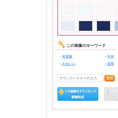
この画像のキーワード
年賀状
午年
かわいい
背景
送信