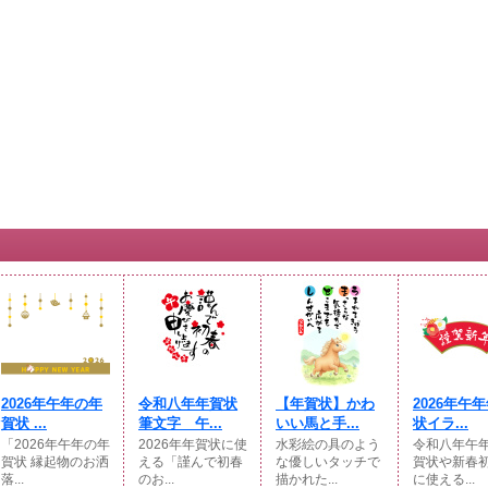
2026年午年の年
令和八年年賀状
【年賀状】かわ
2026年午
賀状 ...
筆文字 午...
いい馬と手...
状イラ...
「2026年午年の年
2026年年賀状に使
水彩絵の具のよう
令和八年午
賀状 縁起物のお洒
える「謹んで初春
な優しいタッチで
賀状や新春
落...
のお...
描かれた...
に使える...