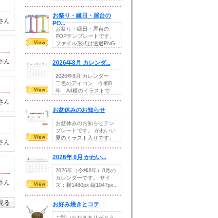
りの提...
お祭り・縁日・屋台の
さん
PO...
お祭り・縁日・屋台の
POPテンプレートです。
ファイル形式は透過PNG
です。---太め...
さん
2026年8月 カレンダ...
2026年8月 カレンダー
二色のアイコン 令和8
年 A4横のイラストで
す。8月をテ...
さん
お盆休みのお知らせ
お盆休みのお知らせテン
プレートです。 かわいい
夏のイラスト入りです。
さん
休業日の日付けを...
2026年 8月 かわい...
2026年（令和8年）8月の
カレンダーです。 サイ
さん
ズ：横1480px 縦1047px...
を見る
お好み焼きとコテ
ご覧いただきありがとう