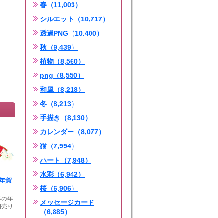
春（11,003）
シルエット（10,717）
透過PNG（10,400）
秋（9,439）
植物（8,560）
png（8,550）
和風（8,218）
冬（8,213）
手描き（8,130）
カレンダー（8,077）
猫（7,994）
ハート（7,948）
水彩（6,942）
年年賀
桜（6,906）
年の年
メッセージカード
初売り
（6,885）