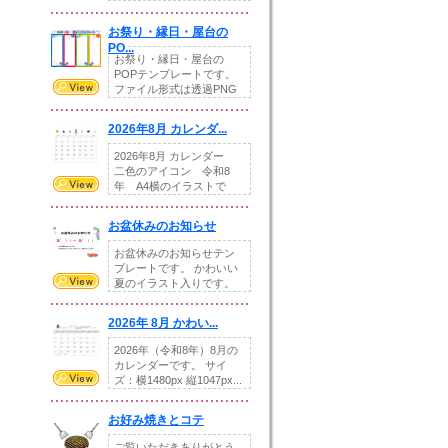
りの提...
お祭り・縁日・屋台の
PO...
お祭り・縁日・屋台の
POPテンプレートです。
ファイル形式は透過PNG
です。---太め...
2026年8月 カレンダ...
2026年8月 カレンダー
二色のアイコン 令和8
年 A4横のイラストで
す。8月をテ...
お盆休みのお知らせ
お盆休みのお知らせテン
プレートです。 かわいい
夏のイラスト入りです。
休業日の日付けを...
2026年 8月 かわい...
2026年（令和8年）8月の
カレンダーです。 サイ
ズ：横1480px 縦1047px...
お好み焼きとコテ
ご覧いただきありがとう