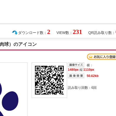
2
231
ダウンロード数：
VIEW数：
QR読み取り数：
肉球）のアイコン
横：
1480px
縦:
1110px
50.62kb
読み取り回数：
6
回