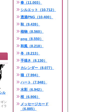
春（11,003）
シルエット（10,712）
透過PNG（10,400）
秋（9,439）
植物（8,560）
png（8,550）
和風（8,218）
冬（8,213）
手描き（8,130）
カレンダー（8,077）
猫（7,994）
ハート（7,948）
水彩（6,942）
シル
桜（6,906）
ンギン
メッセージカード
トイラ
（6,885）