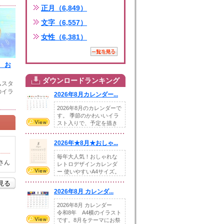
正月（6,849）
文字（6,557）
女性（6,381）
 お
ダウンロードランキング
ムスタ
のイラ
2026年8月カレンダー...
2026年8月のカレンダーで
す。 季節のかわいいイラ
スト入りで、予定を描き
込めるスペ...
2026年★8月★おしゃ...
毎年大人気！おしゃれな
さん
レトロデザインカレンダ
ー 使いやすいA4サイズ。
illust...
を見る
2026年8月 カレンダ...
2026年8月 カレンダー
令和8年 A4横のイラスト
です。8月をテーマにお祭