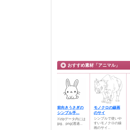
おすすめ素材「アニマル」
前向きうさぎの
モノクロの線画
シンプル手...
のサイ
シンプルで使いや
※zipデータ内には
すいモノクロの線
jpg、png(透過...
画のサイ...