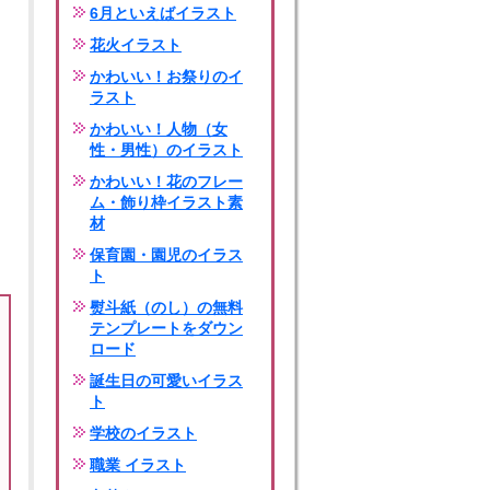
6月といえばイラスト
花火イラスト
かわいい！お祭りのイ
ラスト
かわいい！人物（女
性・男性）のイラスト
かわいい！花のフレー
ム・飾り枠イラスト素
材
保育園・園児のイラス
ト
熨斗紙（のし）の無料
テンプレートをダウン
ロード
誕生日の可愛いイラス
ト
学校のイラスト
職業 イラスト