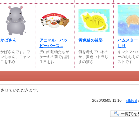
かばさん
アニマル ハッ
黄色猫の後姿
ハムスター
ピーバース...
しり
かばさんです。ワ
沢山の動物たちが
何を考えているの
キンクマハ
ンちゃん、ニャン
ケーキの前でお誕
か、黄色いトラじ
ーのおしり
こを中心...
生日をお...
まの猫さ...
ストです...
用させていただきます。
2026/03/05 11:10
sikisai
一覧(1)