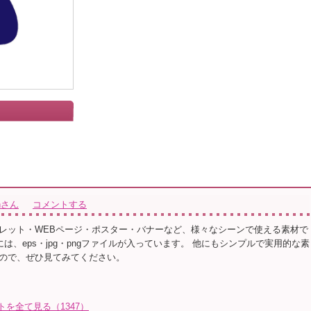
」
ionさん
コメントする
レット・WEBページ・ポスター・バナーなど、様々なシーンで使える素材で
ルには、eps・jpg・pngファイルが入っています。 他にもシンプルで実用的な素
ので、ぜひ見てみてください。
イラストを全て見る（1347）