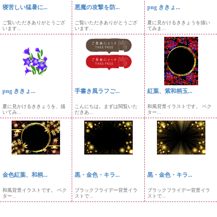
寝苦しい猛暑に...
悪魔の攻撃を防...
png ききょ...
ご覧いただきありがとうござ
ご覧いただきありがとうござ
夏に見かけるききょうを描い
います...
います...
てみま...
png ききょ...
手書き風ラフご...
紅葉、紫和柄玉...
夏に見かけるききょうを、描
こんにちは。まずは閲覧いた
和風背景イラストです。 ベク
いてみ...
だきあ...
ター...
金色紅葉、和柄...
黒・金色・キラ...
黒・金色・キラ...
和風背景イラストです。 ベク
ブラックフライデー背景イラ
ブラックフライデー背景イラ
ター...
ストで...
ストで...